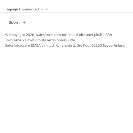
Valitse
Tallenna
ja sitten
Aktivoi
.
Tarjoaja
Experience Cloud
Select Org
Suomi
© Copyright 2026, Salesforce.com Inc. Kaikki oikeudet pidätetään.
Et voi muokata aktiivisia erätöitä.
HUOMAUTUS
Tavaramerkit ovat omistajiensa omaisuutta.
Salesforce.com EMEA Limited, Keilaranta 1, 3rd floor 02150 Espoo Finland
Jos haluat seurata joukkotoimintojesi edistymistä ja kuntoa
reaaliajassa, siirry
Määritykset-valikon
kohtaan
Valvo
työnkulkupalveluita
. Voit tarkastella kokonaistilaa, keskittyä
onnistuneesti käsiteltyihin tietueisiin tai eristää
epäonnistuneiden tietueiden virheviestit.
RATKAISIKO TÄMÄ ARTIKKELI ONGELMASI?
Anna palautetta, jotta voimme kehittyä!
Kyllä
Ei