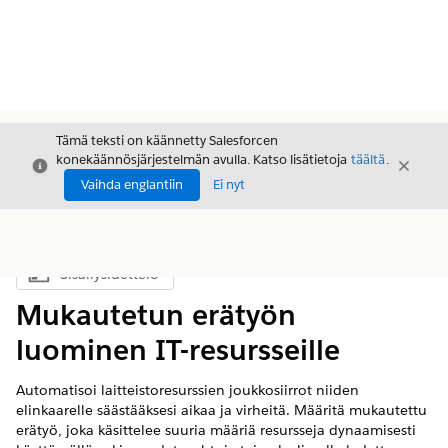
Tämä teksti on käännetty Salesforcen
konekäännösjärjestelmän avulla. Katso lisätietoja
täältä
.
Sulje
Sulje
Sulje
Vaihda englantiin
Ei nyt
Sisällysluettelo
Näytä sisällysluettelo
Mukautetun erätyön
luominen IT-resursseille
Automatisoi laitteistoresurssien joukkosiirrot niiden
elinkaarelle säästääksesi aikaa ja virheitä. Määritä mukautettu
erätyö, joka käsittelee suuria määriä resursseja dynaamisesti