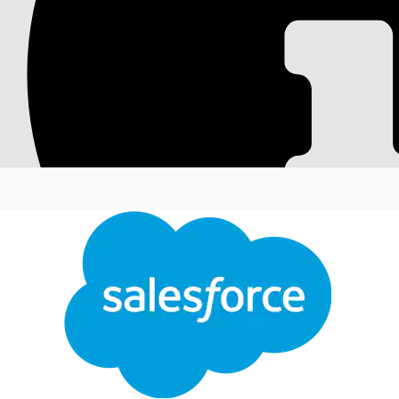
Creazione di un pro
gli asset IT
Automatizzare le transizioni del ciclo di vita globa
un processo batch personalizzato per elaborare dina
file CSV caricato.
Versioni (Edition) richieste
Disponibile nelle versioni: Lightning Experience
Disponibile in:
Enterprise
Edition,
Performance
Ed
Au
Per creare un processo batch
Per gestire i flussi
Specificare un flusso attivo per personalizzare il pr