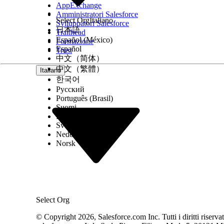
AppExchange
Amministratori Salesforce
Select Org
Italiano
Sviluppatori Salesforce
QUESTO ARTICOLO HA RISOLTO IL PROBLEMA?
日本語
Trailhead
Facci sapere, così possiamo migliorare!
Español (México)
Formazione
Español
Trust
中文（简体）
中文（繁體）
Italiano
한국어
Русский
Português (Brasil)
Suomi
Dansk
Svenska
Nederlands
Norsk
Select Org
© Copyright 2026, Salesforce.com Inc. Tutti i diritti riservati.