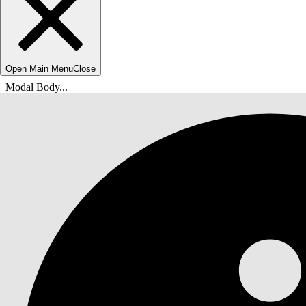
Open Main Menu
Close
Modal Body...
Ti trovi qui:
Guida di Salesforce
Documenti
Servizio IT Agentforce