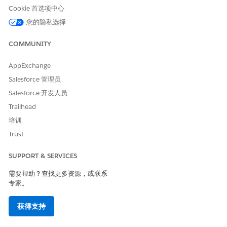
选择唯一标识每个记录的
流输入变量
。
Cookie 首选项中心
将
资产
选择为目标对象。
您的隐私选择
通过选择以下方法，定义处理记录的
条件
：
筛选条件
：选择标准静态筛选条件，以选择批处理作业的记
COMMUNITY
录。
文件输入(CSV 上传 )
:选择此配置类型，以支持大批量处
理。提供输入变量，用于存储上传文件的
AppExchange
ContentDocumentId
。
Salesforce 管理员
选择
保存
，然后
激活
。
Salesforce 开发人员
Trailhead
培训
Trust
您无法编辑有效批处理作业。
备注
SUPPORT & SERVICES
需要帮助？查找更多资源，或联系
要跟踪批量操作的实时进度和运行状况，请转到
设置
中的
监控工作
专家。
流服务
。您可以查看整体状态，深入了解成功处理的记录，或隔离
失败记录的错误消息。
获得支持