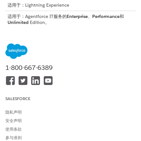
适用于：Lightning Experience
适用于：Agentforce IT服务的
Enterprise
、
Performance
和
Unlimited
Edition。
所需用户权限
创建批处理作业
Salesforce 管理员
简档
管理流
管理流
系统权限
1-800-667-6389
指定活动流，以根据您的特定业务需求自定义执行流程。如果您使
用基于文件的批处理作业，请确保 CSV 文件包含精确命名
ID
的
列，并包含最多 10,000 个资产记录 ID。
从“
设置”
中，在
快速查找
框中，查找并选择
批处理
。
SALESFORCE
选择
新建
。
输入批处理作业的
名称
和
API 名称
。
隐私声明
对于
进程类型
，选择
流
。
安全声明
在执行
流程中
，查找并选择要运行的活动流。
设置
小组
、
批次大小
（最多 2,000 个）、
重试次数
（最多 3
使用条款
个）和
重试间隔
，然后选择
下一步
。
参与准则