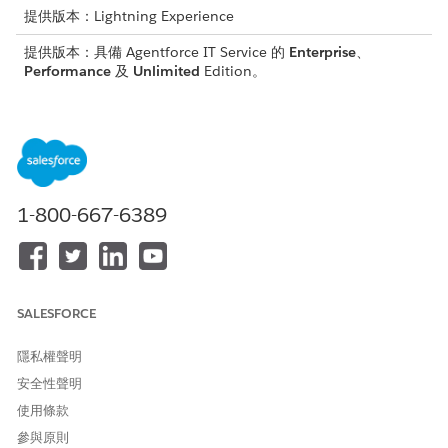
提供版本：Lightning Experience
提供版本：具備 Agentforce IT Service 的
Enterprise
、
Performance
及
Unlimited
Edition。
所需的使用者權限
若要建立批次工作
Salesforce 管理員
設定檔
管理流程
管理流程
系統權限
1-800-667-6389
指定啟用中的流程,以根據您的特定業務需求自訂執行流程。如果您
使用檔案型批次工作,請確保 CSV 檔案包含名為「
識別碼
」的資料
欄,且最多包含 10,000 個資產記錄識別碼。
進入「
設定
」,在「
快速尋找
」方塊中尋找並選取「
批次管
SALESFORCE
理
」。
選取「
新增
」。
隱私權聲明
輸入批次工作的
名稱
和
API 名稱
。
安全性聲明
針對「
流程類型
」,選取「
流程
」。
在「執行
程序
」中,尋找並選取您要執行的啟用中流程。
使用條款
設定
群組
、
批次大小
(最多 2,000 個)、
重複計數
(最多 3 個)
參與原則