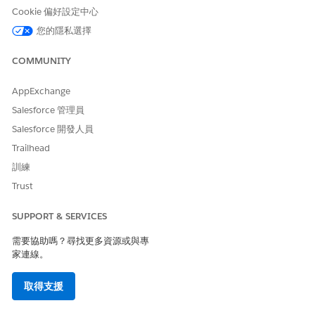
和
重複間隔
,然後選取「
下一步
」。
Cookie 偏好設定中心
選取可唯一識別每個記錄的「
流程輸入變數
」。
您的隱私選擇
選取「
資產
」作為目標物件。
透過選取方法定義處理記錄的
條件
:
COMMUNITY
篩選條件
:選取標準靜態篩選條件以選取批次工作的記錄。
檔案輸入 (CSV 上載)
:選取此組態類型以支援大量處理。提
供輸入變數以儲存上載檔案的
ContentDocumentId
。
AppExchange
Salesforce 管理員
選取「
儲存」
,然後選取「
啟用
」。
Salesforce 開發人員
Trailhead
訓練
Trust
您無法編輯啟用的批次工作。
備註
SUPPORT & SERVICES
若要追蹤大量動作的即時進度與健康狀況,請前往
「設定」
中的
「監
需要協助嗎？尋找更多資源或與專
視工作流程服務」
。您可以檢視整體狀態、逐層細分成功處理的記
家連線。
錄,或針對失敗的記錄隔離錯誤訊息。
取得支援