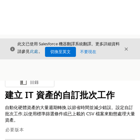
此文已使用 Salesforce 機器翻譯系統翻譯。更多詳細資料
結束
結束
結束
請參見
此處
。
切換至英文
不要現在
目錄
顯示目錄
建立 IT 資產的自訂批次工作
自動化硬體資產的大量週期轉換,以節省時間並減少錯誤。設定自訂
批次工作,以使用標準篩選條件或已上載的 CSV 檔案來動態處理大量
資產。
必要版本