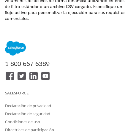
volúmenes de activos de forma dinámica utilizando criterios
de filtro estándar o un archivo CSV cargado. Especifique un
flujo activo para personalizar la ejecución para sus requisitos
comerciales.
EDICIONES NECESARIAS
Disponible en: Lightning Experience
Disponible en: Ediciones
Enterprise
,
Performance
y
Unlimited
con Agentforce IT Service.
1-800-667-6389
Crear un trabajo por lotes personalizado para activos de
TI
Automatice transiciones de ciclo de vida masivas para
activos de hardware para ahorrar tiempo y reducir errores.
SALESFORCE
Configure un trabajo por lotes personalizado para
procesar grandes volúmenes de activos de forma
Declaración de privacidad
dinámica utilizando criterios de filtro estándar o un
archivo CSV cargado.
Declaración de seguridad
Condiciones de uso
Directrices de participación