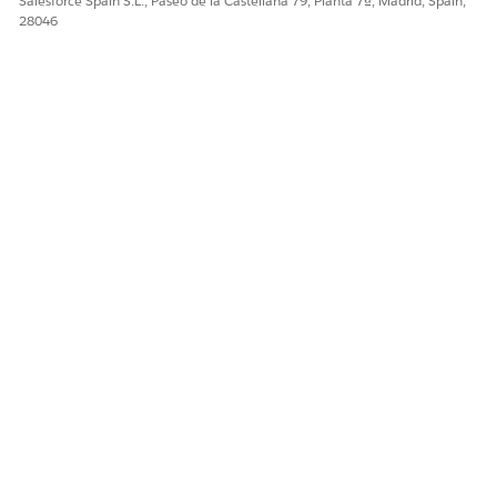
Salesforce Spain S.L., Paseo de la Castellana 79, Planta 7ª, Madrid, Spain,
28046