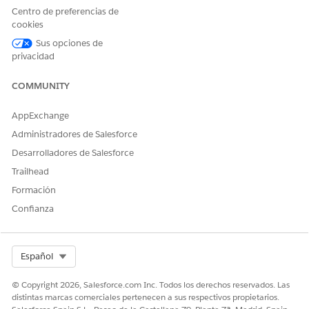
Centro de preferencias de
¿RESOLVIÓ ESTE ARTÍCULO SU PROBLEMA?
cookies
¡Háganos saber cómo podemos mejorar!
Sus opciones de
privacidad
Sí
No
COMMUNITY
AppExchange
Administradores de Salesforce
Desarrolladores de Salesforce
Trailhead
Formación
Confianza
Select Org
Español
© Copyright 2026, Salesforce.com Inc. Todos los derechos reservados. Las
distintas marcas comerciales pertenecen a sus respectivos propietarios.