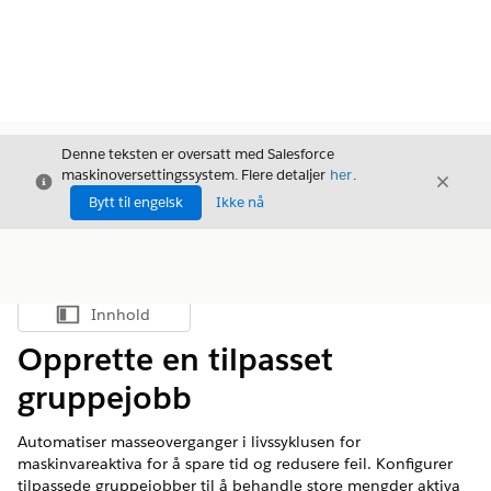
Denne teksten er oversatt med Salesforce
maskinoversettingssystem. Flere detaljer
her
.
Avslutt
Avslut
Avslutt
Bytt til engelsk
Ikke nå
Innhold
Vis innholdsfortegnelse
Opprette en tilpasset
gruppejobb
Automatiser masseoverganger i livssyklusen for
maskinvareaktiva for å spare tid og redusere feil. Konfigurer
tilpassede gruppejobber til å behandle store mengder aktiva