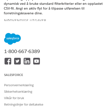
dynamisk ved å bruke standard filterkriterier eller en opplastet
CSV-fil. Angi en aktiv flyt for å tilpasse utførelsen til
forretningskravene dine.
NØDVENDIGE UTGAVER
Tilgjengelig i Lightning Experience
Tilgjengelig i
Enterprise
,
Performance
og
Unlimited
Edition
med Agentforce IT Service.
1-800-667-6389
Opprette en tilpasset gruppejobb for IT-aktiva
Automatiser masseoverganger i livssyklusen for
maskinvareaktiva for å spare tid og redusere feil.
Konfigurer en tilpasset gruppejobb til å behandle store
mengder aktiva dynamisk ved å bruke standard
SALESFORCE
filterkriterier eller en opplastet CSV-fil.
Personvernerklæring
Sikkerhetserklæring
Vilkår for bruk
HJALP DENNE ARTIKKELEN MED Å LØSE PROBLEMET DITT?
Retningslinjer for deltakelse