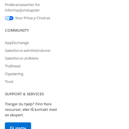
La oss få vite det slik at vi kan forbedre!
Preferansesenter for
informasjonskapsler
Ja
Nei
Your Privacy Choices
COMMUNITY
AppExchange
Salesforce-administratorer
Salesforce-utviklere
Trailhead
Opplæring
Trust
SUPPORT & SERVICES
Trenger du hjelp? Finn flere
ressurser, eller få kontakt med
en ekspert.
Få støtte