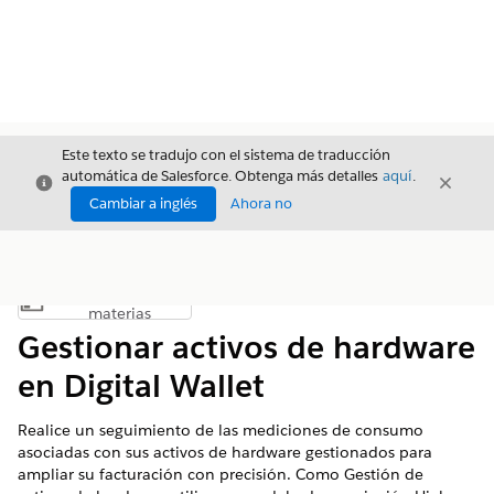
Este texto se tradujo con el sistema de traducción
automática de Salesforce. Obtenga más detalles
aquí
.
Cerrar
Cerrar
Cerrar
Cambiar a inglés
Ahora no
Índice de
Mostrar índice de materias
materias
Gestionar activos de hardware
en Digital Wallet
Realice un seguimiento de las mediciones de consumo
asociadas con sus activos de hardware gestionados para
ampliar su facturación con precisión. Como Gestión de