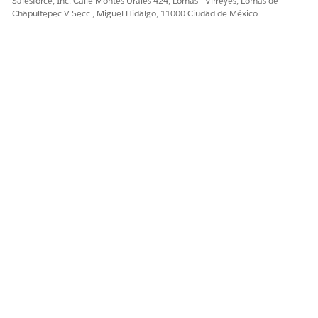
Salesforce, Inc. Calle Montes Urales 424, Lomas - Virreyes, Lomas de
Chapultepec V Secc., Miguel Hidalgo, 11000 Ciudad de México