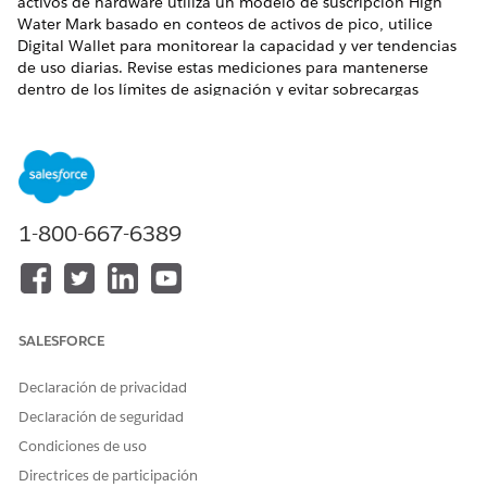
activos de hardware utiliza un modelo de suscripción High
Water Mark basado en conteos de activos de pico, utilice
Digital Wallet para monitorear la capacidad y ver tendencias
de uso diarias. Revise estas mediciones para mantenerse
dentro de los límites de asignación y evitar sobrecargas
inesperadas.
EDICIONES NECESARIAS
Disponible en: Lightning Experience
1-800-667-6389
Disponible en: Ediciones
Enterprise
,
Performance
y
Unlimited
con Agentforce IT Service.
Agentforce Gestión de activos de hardware de TI Precios y
Digital Wallet
SALESFORCE
Realice un seguimiento de mediciones de consumo
asociadas con activos de hardware gestionados para
Declaración de privacidad
ampliar la facturación con precisión. Gestión de activos de
hardware utiliza un modelo de suscripción High Water
Declaración de seguridad
Mark basado en conteos de activos de pico. Utilice Digital
Condiciones de uso
Wallet para monitorear la capacidad de forma activa y ver
Directrices de participación
tendencias de uso diarias.