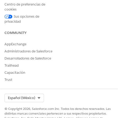
Centro de preferencias de
Ver activos gestionados en Digital Wallet
cookies
Realice un seguimiento del conteo de activos de hardware
Sus opciones de
gestionados durante un periodo de tiempo específico
privacidad
para monitorear el consumo y asegurarse de que la
facturación se amplía con las necesidades operativas.
COMMUNITY
Utilice estas mediciones para comparar el uso actual con
una asignación adquirida e identificar picos de inventario
AppExchange
que afectan a su marca de agua alta.
Administradores de Salesforce
Desarrolladores de Salesforce
Trailhead
¿RESOLVIÓ ESTE ARTÍCULO SU PROBLEMA?
Capacitación
¡Háganos saber cómo podemos mejorar!
Trust
Sí
No
Select Org
Español (México)
© Copyright 2026, Salesforce.com Inc. Todos los derechos reservados. Las
distintas marcas comerciales pertenecen a sus respectivos propietarios.