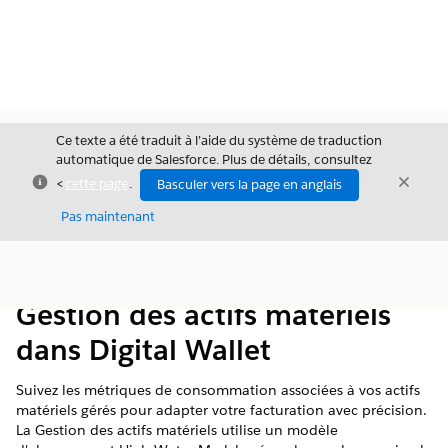
Ce texte a été traduit à l’aide du système de traduction
automatique de Salesforce. Plus de détails, consultez
Fermer
Ferme
<
cette page
.
Basculer vers la page en anglais
Fermer
Pas maintenant
Table des
Afficher la table des matières
matières
Gestion des actifs matériels
dans Digital Wallet
Suivez les métriques de consommation associées à vos actifs
matériels gérés pour adapter votre facturation avec précision.
La Gestion des actifs matériels utilise un modèle