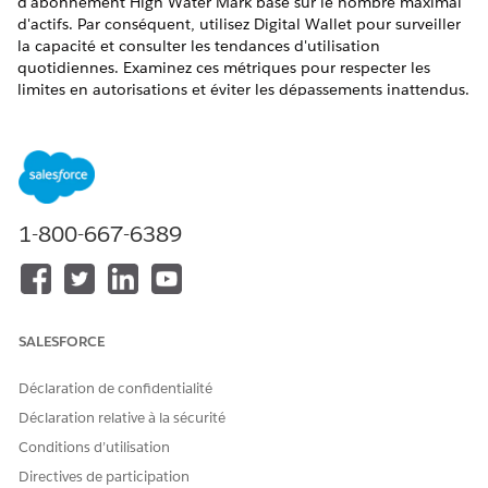
d'abonnement High Water Mark basé sur le nombre maximal
d'actifs. Par conséquent, utilisez Digital Wallet pour surveiller
la capacité et consulter les tendances d'utilisation
quotidiennes. Examinez ces métriques pour respecter les
limites en autorisations et éviter les dépassements inattendus.
ÉDITIONS REQUISES
Disponible avec : Lightning Experience
Disponible avec : éditions
Enterprise
,
Performance
et
1-800-667-6389
Unlimited
avec Agentforce IT Service.
Agentforce Gestion des actifs matériels informatiques
Tarification et Digital Wallet
Suivez les métriques de consommation associées aux
SALESFORCE
actifs matériels gérés pour adapter la facturation avec
précision. Gestion des actifs matériels utilise un modèle
Déclaration de confidentialité
d'abonnement High Water Mark basé sur le nombre
maximal d'actifs. Utilisez Digital Wallet pour surveiller
Déclaration relative à la sécurité
activement la capacité et consulter les tendances
Conditions d’utilisation
d'utilisation quotidiennes.
Directives de participation