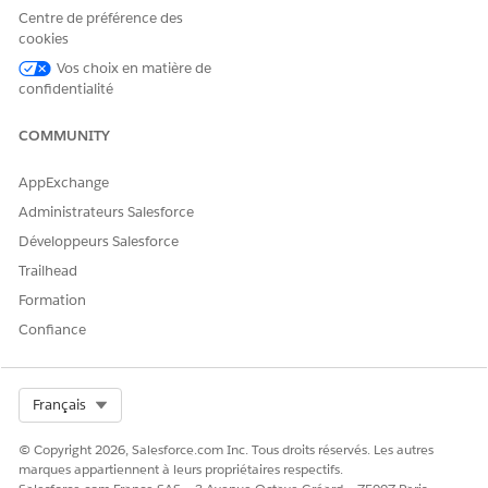
Affichage des actifs gérés dans Digital Wallet
Centre de préférence des
Suivez le nombre d'actifs matériels gérés sur une période
cookies
spécifique pour surveiller la consommation et vous assurer
Vos choix en matière de
que la facturation s'adapte aux besoins opérationnels.
confidentialité
Utilisez ces métriques pour comparer l'utilisation actuelle
à une autorisation achetée et identifier les pics
COMMUNITY
d'inventaire qui affectent votre laisse haute.
AppExchange
Administrateurs Salesforce
Développeurs Salesforce
CET ARTICLE A-T-IL RÉSOLU VOTRE PROBLÈME ?
Trailhead
Dites-nous ce que nous pouvons améliorer !
Formation
Oui
Non
Confiance
Select Org
Français
© Copyright 2026, Salesforce.com Inc. Tous droits réservés. Les autres
marques appartiennent à leurs propriétaires respectifs.