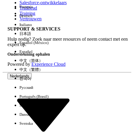
Salesforce-ontwikkelaars
Français
Trailhead
Ervaring
Training
Deutsch
Vertrouwen
Italiano
SUPPORT & SERVICES
日本語
Hulp nodig? Zoek naar meer resources of neem contact met een
Alles wissen
Gereed
Español (México)
expert op.
Español
Ondersteuning ophalen
中文（简体）
Powered by
Experience Cloud
中文（繁體）
Nederlands
한국어
Русский
Português (Brasil)
Suomi
Dansk
Svenska
Geen resultaten