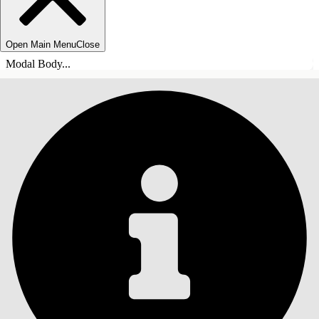
Open Main Menu
Close
Modal Body...
INHOUDSOPGAVE
Zoeken
Inhoudsopgave
weergeven
Inhoudsopgave