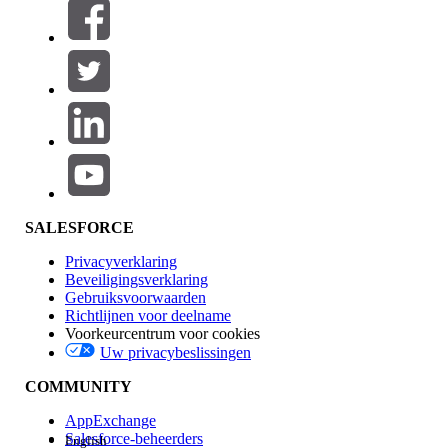
Filters (0)
FILTERS SELECTEREN
Productgebied
Toevoegen
Invloed op functies
SALESFORCE
Privacyverklaring
Beveiligingsverklaring
Gebruiksvoorwaarden
Richtlijnen voor deelname
Voorkeurcentrum voor cookies
Uw privacybeslissingen
Edition
COMMUNITY
AppExchange
Salesforce-beheerders
English