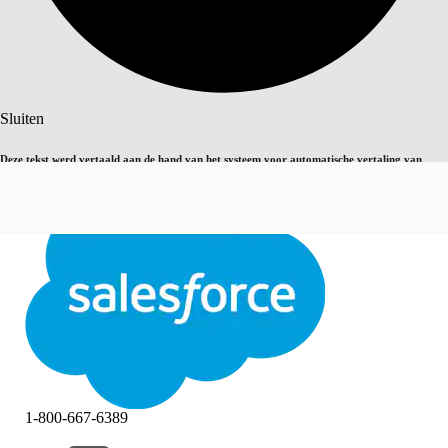
Zoeken
Sluiten
Deze tekst werd vertaald aan de hand van het systeem voor automatische vertaling van
Overschakelen op Engels
Niet nu
Salesforce. U vindt
hier
meer details.
Sluiten
Sluiten
1-800-667-6389