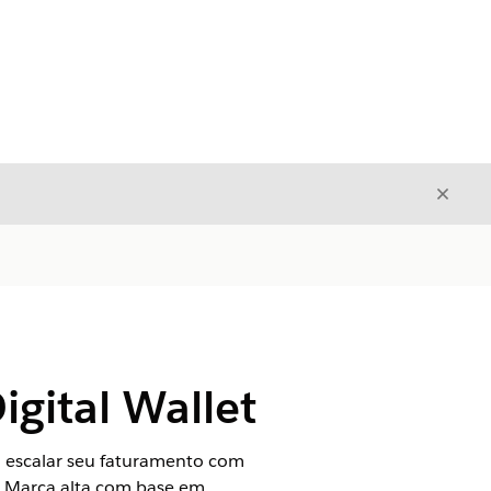
Fecha
Fechar
gital Wallet
 escalar seu faturamento com
e Marca alta com base em