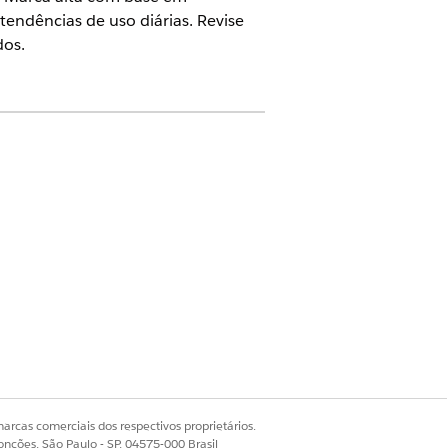
 tendências de uso diárias. Revise
dos.
o faturamento com precisão. O
ontagens de ativos de pico. Use a
nitorar o consumo e garantir que o
as para comparar o uso atual com um
arcas comerciais dos respectivos proprietários.
onções, São Paulo - SP, 04575-000 Brasil