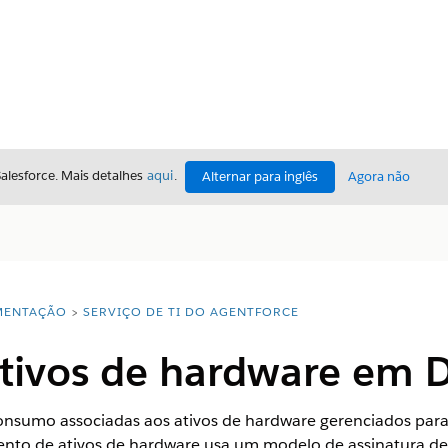
Salesforce. Mais detalhes
aqui
.
Alternar para inglês
Agora não
ENTAÇÃO
SERVIÇO DE TI DO AGENTFORCE
tivos de hardware em Di
nsumo associadas aos ativos de hardware gerenciados para
nto de ativos de hardware usa um modelo de assinatura d