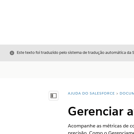
Fechar
Este texto foi traduzido pelo sistema de tradução automática da 
AJUDA DO SALESFORCE
DOCUM
Você está aqui:
Mostrar índice
Gerenciar a
Acompanhe as métricas de co
precisão. Como o Gerenciame