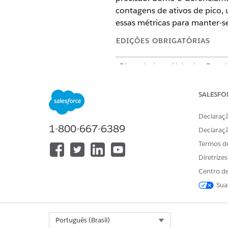
contagens de ativos de pico, u
essas métricas para manter-se
EDIÇÕES OBRIGATÓRIAS
Disponível em: Lightning Exper
Disponível em: Edições
Enterpri
SALESFO
Agentforce TI Hardware Gestão
Acompanhe as métricas de co
Declaraçã
Gerenciamento de ativo de h
1-800-667-6389
Declaraç
Digital Wallet para monitorar
Termos d
Visualizar ativos gerenciados
Diretrize
Acompanhe sua contagem de a
Centro de
faturamento seja dimensiona
direito adquirido e identific
Sua
Select Org
Português (Brasil)