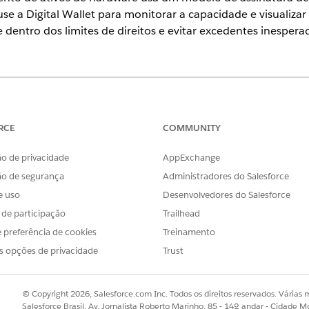
se a Digital Wallet para monitorar a capacidade e visualizar
 dentro dos limites de direitos e evitar excedentes inespera
ience
se
,
Performance
e
Unlimited
com o Serviço de TI Agentforce.
RCE
COMMUNITY
 de ativos Precificação e Digital Wallet
nsumo associadas a ativos de hardware gerenciados para escalar 
o de privacidade
AppExchange
ardware usa um modelo de assinatura de Marca alta com base em c
ão de segurança
Administradores do Salesforce
 a capacidade ativamente e visualizar tendências de uso diárias.
e uso
Desenvolvedores do Salesforce
 em Digital Wallet
s de participação
Trailhead
tivos de hardware gerenciados em um período específico para mo
 preferência de cookies
Treinamento
do de acordo com as necessidades operacionais. Use essas métric
ar picos de inventário que afetam sua marca de água alta.
s opções de privacidade
Trust
© Copyright 2026, Salesforce.com Inc. Todos os direitos reservados. Várias m
Salesforce Brasil, Av. Jornalista Roberto Marinho, 85 - 14º andar - Cidade M