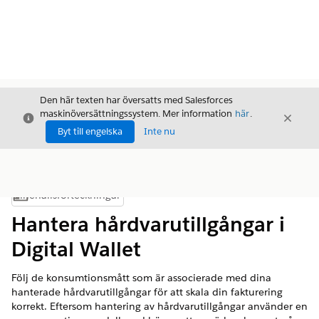
Den här texten har översatts med Salesforces
maskinöversättningssystem. Mer information
här
.
Stäng
Stäng
Stäng
Byt till engelska
Inte nu
Innehållsförteckningar
Visa innehållsförteckning
Hantera hårdvarutillgångar i
Digital Wallet
Följ de konsumtionsmått som är associerade med dina
hanterade hårdvarutillgångar för att skala din fakturering
korrekt. Eftersom hantering av hårdvarutillgångar använder en