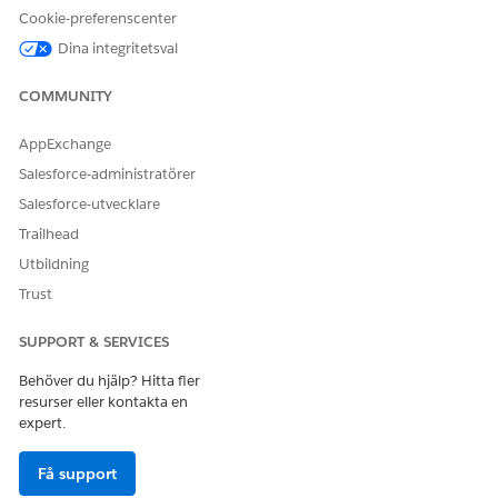
Följ antalet hanterade hårdvarutillgångar över en specifik
Cookie-preferenscenter
tidsram för att övervaka förbrukningen och se till att
Dina integritetsval
faktureringen skalas med operativa behov. Använd dessa
mått för att jämföra aktuell användning med en köpt
COMMUNITY
rättighet och identifiera lagertoppar som påverkar ditt
höga vattenmärke.
AppExchange
Salesforce-administratörer
Salesforce-utvecklare
LÖSTE DENNA ARTIKEL DITT PROBLEM?
Trailhead
Berätta för oss vad vi kan förbättra!
Utbildning
Trust
Ja
Nej
SUPPORT & SERVICES
Behöver du hjälp? Hitta fler
resurser eller kontakta en
expert.
Få support