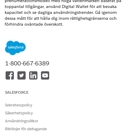
prenumerationsmodell med höga vattenmärken baserat på
toppantal tillgångar, använd Digital Wallet för att bevaka
kapacitet och se dagliga användningstrender. Gå igenom
dessa mått för att hålla dig inom rättighetsgränserna och
förhindra oväntade överskott.
VERSIONER SOM KRÄVS
Tillgängliga i: Lightning Experience
Tillgängliga i:
Enterprise
,
Performance
och
Unlimited
1-800-667-6389
Editions med Agentforce IT Service.
Agentforces prissättning av hårdvarutillgångar för IT och
Digital Wallet
Följ användningsmått associerade med hanterade
SALESFORCE
hårdvarutillgångar för att skala fakturering korrekt.
Hantering av hårdvarutillgångar använder en
Sekretesspolicy
prenumerationsmodell med högt vattenmärke baserat på
toppantal tillgångar. Använd Digital Wallet för att aktivt
Säkerhetspolicy
övervaka kapacitet och se dagliga användningstrender.
Användningsvillkor
Visa hanterade tillgångar i Digital Wallet
Riktlinjer för deltagande