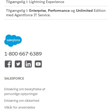
Tilgængelig i: Lightning Experience
Tilgængelig i:
Enterprise
,
Performance
og
Unlimited
Edition
med Agentforce IT Service.
BRUGERTILLADELSER PÅKRÆVET
Hvis du vil administrere
Administration af
fuldførelsesbestillinger:
hardwareaktiv - IT-
fuldførelse
1-800-667-6389
Fra
Appstarter
skal du finde og vælge
IT Hardware Asset
Management
.
Vælg
Fuldførelsesbestillinger
.
Vælg den ventende fuldførelsesbestilling for din placering.
Opdater fuldførelsesbestillingsstatussen baseret på
SALESFORCE
leveringsmetoden.
For personlig afhentning:
Erklæring om beskyttelse af
Vælg
Element klar til afhentning
.
personlige oplysninger
Vælg
Mail
for kommunikationskanalen.
Erklæring om sikkerhed
Vælg
Næste
.
Angiv modtageroplysninger, og vælg
Send
.
Vilkår for anvendelse