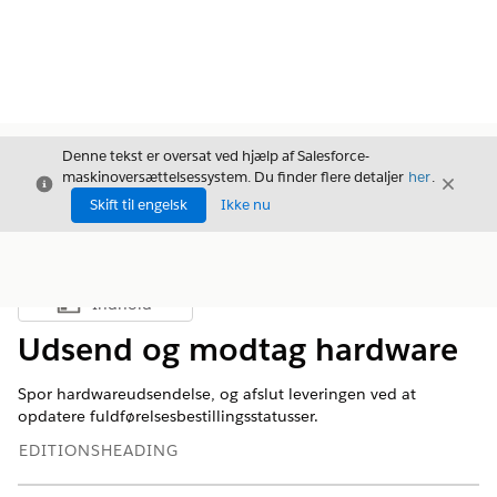
Denne tekst er oversat ved hjælp af Salesforce-
maskinoversættelsessystem. Du finder flere detaljer
her
.
Luk
Luk
Luk
Skift til engelsk
Ikke nu
Indhold
Vis indholdsfortegnelse
Udsend og modtag hardware
Spor hardwareudsendelse, og afslut leveringen ved at
opdatere fuldførelsesbestillingsstatusser.
EDITIONSHEADING