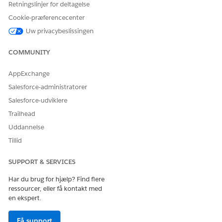
Retningslinjer for deltagelse
For forsendelse:
Vælg
Opdater forsendelse
.
Cookie-præferencecenter
Angiv sporingsdetaljer.
Uw privacybeslissingen
Vælg
Gem
.
COMMUNITY
Når du udsender elementet, skal du vælge
Marker
fuldførelse sendt
.
AppExchange
Den tilknyttede aktivstatus opdateres automatisk til
I gang
.
Når medarbejderen har modtaget hardwaren, skal du
Salesforce-administratorer
vælge
Mark Fuldførelse modtaget
.
Salesforce-udviklere
Når du afslutter bestillingen, falder lagermængden og
Trailhead
aktivstatus opdateres til
I brug
.
Uddannelse
Tillid
SUPPORT & SERVICES
LØSTE DENNE ARTIKEL DIT PROBLEM?
Giv os besked, så vi kan forbedre os!
Har du brug for hjælp? Find flere
ressourcer, eller få kontakt med
Ja
Nej
en ekspert.
Få support