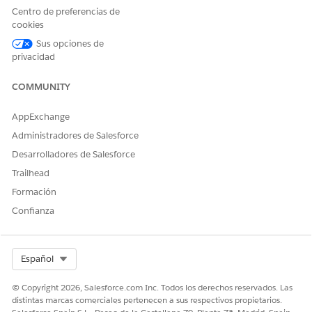
Introduzca los detalles del destinatario y
Centro de preferencias de
seleccione
Enviar
.
cookies
Para el envío:
Sus opciones de
Seleccione
Actualizar envío
.
privacidad
Introduzca detalles de seguimiento.
Seleccione
Guardar
.
COMMUNITY
Cuando despache el elemento, seleccione
Marcar
AppExchange
realización enviada
.
Administradores de Salesforce
El estado del activo asociado se actualiza
automáticamente a
En tránsito
.
Desarrolladores de Salesforce
Después de que el empleado reciba el hardware,
Trailhead
seleccione
Marcar realización recibida
.
Formación
Cuando finaliza el pedido, las cantidades de almacén
Confianza
disminuyen y el estado del activo se actualiza a
En uso
.
Select Org
Español
¿RESOLVIÓ ESTE ARTÍCULO SU PROBLEMA?
© Copyright 2026, Salesforce.com Inc. Todos los derechos reservados. Las
¡Háganos saber cómo podemos mejorar!
distintas marcas comerciales pertenecen a sus respectivos propietarios.