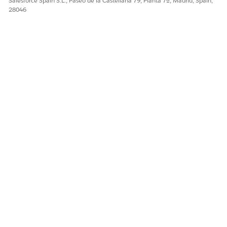
Salesforce Spain S.L., Paseo de la Castellana 79, Planta 7ª, Madrid, Spain,
Sí
No
28046