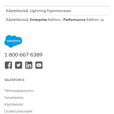
Käytettävissä: Lightning Experiencessa
Käytettävissä:
Enterprise
Edition-,
Performance
Edition- ja
Unlimited
Edition -versioissa Agentforce IT Service -
palvelun avulla.
TARVITTAVAT KÄYTTÖOIKEUDET
Täydennystilausten hallinta:
Laitteistoresurssien hallinta -
1-800-667-6389
IT-täydentäjä
Etsi ja avaa
sovelluskäynnistimestä
IT-laitteistoresurssien
hallinta
.
Valitse
Täydennystilaukset
.
SALESFORCE
Valitse sijainnillesi odottava täydennystilaus.
Päivitä täydennystilauksen tila toimitustavan perusteella.
Tietosuojalausunto
Henkilökohtainen nouto:
Valitse
kohde valmiina noudettavaksi
.
Turvatiedote
Valitse viestintäkanavalle
Sähköposti
.
Käyttöehdot
Valitse
Seuraava
.
Osallistumisohjeet
Syötä vastaanottajan tiedot ja valitse
Lähetä
.