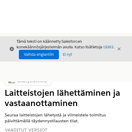
Tämä teksti on käännetty Salesforcen
konekäännösjärjestelmän avulla. Katso lisätietoja
täältä
.
Sulje
Sulje
Sulje
Vaihda englantiin
Ei nyt
Sisällysluettelo
Näytä sisällysluettelo
Laitteistojen lähettäminen ja
vastaanottaminen
Seuraa laitteistojen lähetystä ja viimeistele toimitus
päivittämällä täydennystilausten tilat.
VAADITUT VERSIOT