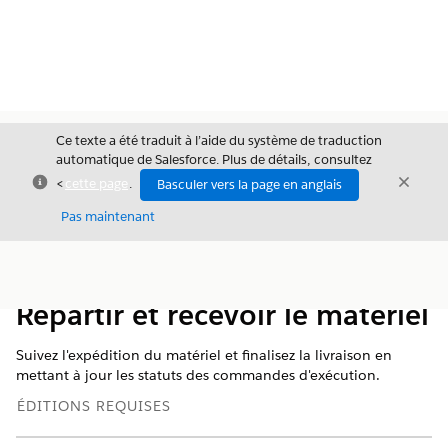
Ce texte a été traduit à l’aide du système de traduction
automatique de Salesforce. Plus de détails, consultez
Fermer
Ferme
<
cette page
.
Basculer vers la page en anglais
Fermer
Pas maintenant
Table des
Afficher la table des matières
matières
Répartir et recevoir le matériel
Suivez l'expédition du matériel et finalisez la livraison en
mettant à jour les statuts des commandes d'exécution.
ÉDITIONS REQUISES