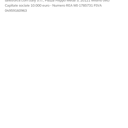
salesforce.com Italy S.r.l., Piazza Filippo Meda 5, 20121 Milano (MI)
Capitale sociale 10.000 euro - Numero REA MI-1785731 P.IVA
04959160963