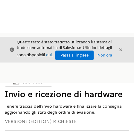
Questo testo è stato tradotto utilizzando il sistema di
traduzione automatica di Salesforce. Ulteriori dettagli
Chiudi
Chiud
Chiudi
sono disponibili
qui
.
Passa all'inglese
Non ora
Sommario
Mostra sommario
Invio e ricezione di hardware
Tenere traccia dell'invio hardware e finalizzare la consegna
aggiornando gli stati degli ordini di evasione.
VERSIONI (EDITION) RICHIESTE