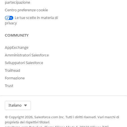
partecipazione
stato Disposto e arresta il deprezzamento finanziario.
Centro preferenze cookie
Creazione di un nuovo certificato di smaltimento
Le tue scelte in materia di
privacy
Dal Programma di
avvio app
, trovare e selezionare
Gestione asset hardware
.
COMMUNITY
Selezionare
Ordini di eliminazione
.
Aprire l'ordine di eliminazione di cui si è ricevuta la prova.
AppExchange
Selezionare
Nuovo certificato di smaltimento
.
Amministratori Salesforce
Immettere i dettagli del certificato:
Nome certificato
: Specificare un identificatore
Sviluppatori Salesforce
univoco.
Trailhead
Data emissione
: Immettere la data in cui il venditore
Formazione
ha emesso il documento.
Trust
Metodo di smaltimento
: Selezionare il metodo
verificato, ad esempio
Riciclo
o
Distruzione
.
Selezionare
Salva
.
Select Org
Italiano
Aggiunta di asset al certificato di dismissione
© Copyright 2026, Salesforce.com Inc. Tutti i diritti riservati. Vari marchi di
proprietà dei rispettivi titolari.
Selezionare il certificato di eliminazione appena creato.