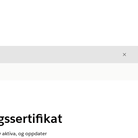
Avslut
Avslutt
ssertifikat
v aktiva, og oppdater