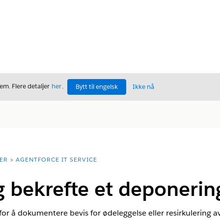
m. Flere detaljer
her
.
Bytt til engelsk
Ikke nå
ER
AGENTFORCE IT SERVICE
 bekrefte et deponering
or å dokumentere bevis for ødeleggelse eller resirkulering a