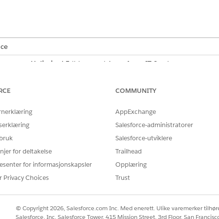
.
nce
mance
og
Unlimited
Edition med Agentforce IT Service.
NØDVENDIG BRUKERTILLATELSE
RCE
COMMUNITY
eringssertifikater:
Tillatelsessettlisensen
Hardwa
rnerklæring
AppExchange
standardtillatelsessett
serklæring
Salesforce-administratorer
er
Venter på deponeringsbevis
.
 bruk
Salesforce-utviklere
ell bekreftelse på deponeringsfilen (PDF, bilde eller regneark).
njer for deltakelse
Trailhead
or ødeleggelse eller resirkulering, kan du vedlikeholde et juri
esenter for informasjonskapsler
Opplæring
aktiva til statusen Deponert og stopper økonomisk avskrivning.
r Privacy Choices
Trust
ertifikat
© Copyright 2026, Salesforce.com Inc. Med enerett. Ulike varemerker tilhøre
set Management
fra
Appstarter
.
Salesforce, Inc. Salesforce Tower, 415 Mission Street, 3rd Floor, San Francis