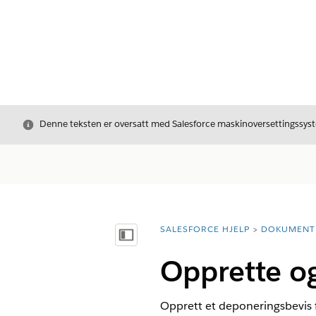
Avslutt
Denne teksten er oversatt med Salesforce maskinoversettingssyste
SALESFORCE HJELP
DOKUMENT
Du er her:
Vis innholdsfortegnelse
Opprette og
Opprett et deponeringsbevis f