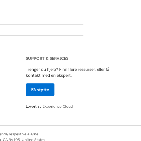
SUPPORT & SERVICES
re Asset Management
og tilknyttede
Trenger du hjelp? Finn flere ressurser, eller få
kontakt med en ekspert.
Få støtte
disk revisjonsspor. Bekreftelse av
Levert av
Experience Cloud
r de respektive eierne.
co, CA 94105, United States