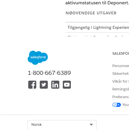
aktivumstatusen til Deponert
NØDVENDIGE UTGAVER
Tilgjengelig i Lightning Experie
Tilgjengelig i
Enterprise
,
Perfor
SALESFO
For å opprette og bekrefte depon
Personve
1-800-667-6389
Sikkerhet
Status for deponeringsordre 
Vilkår for
Leverandøren har levert offisi
Retningsli
Når en leverandør viser bevis f
Preferans
sertifikatet flytter offisielt 
You
Opprette et nytt deponeringss
Select Org
Norsk
Finn og velg
IT Hardware As