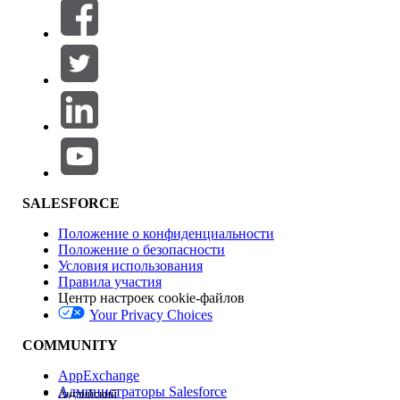
Фильтры (0)
ВЫБРАТЬ ФИЛЬТРЫ
Добавить
Область продуктов
Влияние на функции
SALESFORCE
Положение о конфиденциальности
Положение о безопасности
Условия использования
Правила участия
Центр настроек cookie-файлов
Your Privacy Choices
Версия
COMMUNITY
AppExchange
Администраторы Salesforce
Английский