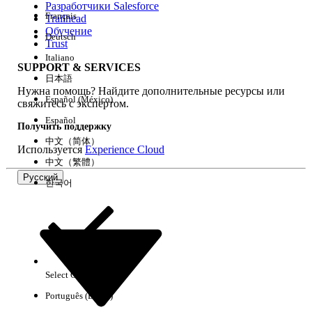
Разработчики Salesforce
Français
Trailhead
Возможности
Обучение
Deutsch
Trust
Italiano
SUPPORT & SERVICES
日本語
Нужна помощь? Найдите дополнительные ресурсы или
Очистить все
Готово
Español (México)
свяжитесь с экспертом.
Español
Получить поддержку
中文（简体）
Используется
Experience Cloud
中文（繁體）
Русский
한국어
Select Org
Русский
Português (Brasil)
Результаты отсутствуют