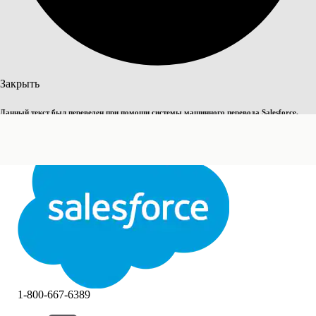
Поиск
Закрыть
Данный текст был переведен при помощи системы машинного перевода Salesforce.
Переключить на английский
Дополнительные сведения см.
здесь
.
Не сейчас
Закрыть
Закрыть
1-800-667-6389