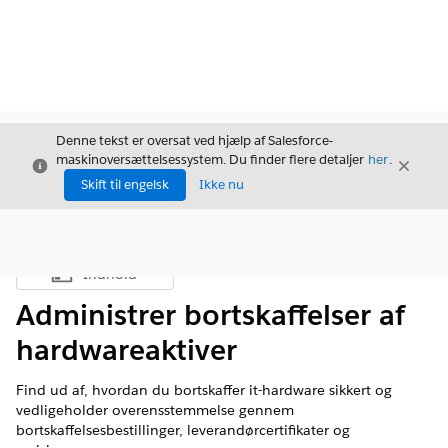
Denne tekst er oversat ved hjælp af Salesforce-
maskinoversættelsessystem. Du finder flere detaljer
her
.
Luk
Luk
Luk
Skift til engelsk
Ikke nu
Indhold
Vis indholdsfortegnelse
Administrer bortskaffelser af
hardwareaktiver
Find ud af, hvordan du bortskaffer it-hardware sikkert og
vedligeholder overensstemmelse gennem
bortskaffelsesbestillinger, leverandørcertifikater og