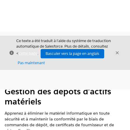
Ce texte a été traduit à l’aide du système de traduction
automatique de Salesforce. Plus de détails, consultez
Fermer
Ferme
<
cette page
.
Basculer vers la page en anglais
Fermer
Pas maintenant
Table des
Afficher la table des matières
matières
Gestion des dépôts d'actifs
matériels
Apprenez à éliminer le matériel informatique en toute
sécurité et à maintenir la conformité par le biais de
commandes de dépôt, de certificats de fournisseur et de