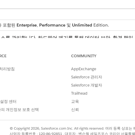
스가 포함된
Enterprise
,
Performance
및
Unlimited
Edition.
스를 관리합니다. 하드웨어 폐기를 통해 데이터 보안, 환경 책임,
조율하고, 대량 폐기를 처리하고, 사전 처리 과업을 관리합니다.
 하드웨어를 안전하게 폐기했는지 확인합니다.
RCE
COMMUNITY
기 전환 관리
중요한 수명 주기 전환을 동시에 수행하여 시간을 절약하고 정확한 재고
 처리방침
AppExchange
Salesforce 관리자
실행
중요한 수명 주기 전환을 동시에 수행하여 시간을 절약하고 정확한 재고
Salesforce 개발자
Trailhead
지된 장치 또는 수명 종료 장치를 추가합니다. 이 작업은 폐기 주문 행 
 설정 센터
교육
의 개인정보 보호 선택
신뢰
 추적하여 대량 자산 전환이 완료되었는지 확인합니다. 실행 세부 사항을
© Copyright 2026, Salesforce.com Inc. All rights reserved. 여러 등
이메일을 통해 백그라운드 프로세스를 모니터링합니다.
사업자 등록번호 : 120-86-92851 , 대표자 : 벤슨웡 세일즈포스 코리아 서울특