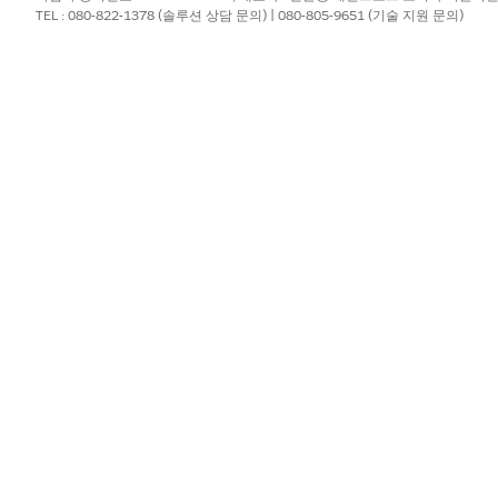
TEL : 080-822-1378 (솔루션 상담 문의) | 080-805-9651 (기술 지원 문의)
이 있는 하드웨어를 안전하게 폐기하여 데이터 보안을 보호하고 환경 규정
적하고, 공식 폐기 인증서를 업로드하여 신뢰할 수 있는 규제 감사 추적을
 IT 하드웨어를 안전하게 폐기하고 공급업체 조정을 통해 규정 준수 감사
 또는 재활용 증거를 문서화하고 자산 상태를 폐기됨으로 업데이트합니다.
?