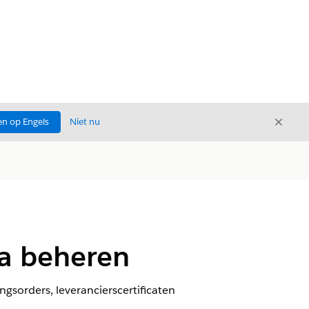
Sluite
n op Engels
Niet nu
Sluiten
va beheren
ngsorders, leverancierscertificaten