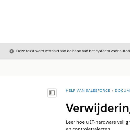
Sluiten
Deze tekst werd vertaald aan de hand van het systeem voor automa
HELP VAN SALESFORCE
DOCUM
U bent hier:
Inhoudsopgave weergeven
Verwijderi
Leer hoe u IT-hardware veilig
en controletrajecten.