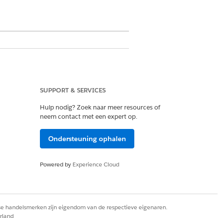
vensbeveiliging,
s om de buitengebruikstelling van
SUPPORT & SERVICES
load leverancierscertificaten om
Hulp nodig? Zoek naar meer resources of
e veilig hebben verwijderd.
neem contact met een expert op.
Ondersteuning ophalen
 besparen en nauwkeurige
Powered by
Experience Cloud
 besparen en nauwkeurige
rse handelsmerken zijn eigendom van de respectieve eigenaren.
sorder. Deze actie maakt regelitems
rland