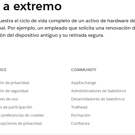
 a extremo
stra el ciclo de vida completo de un activo de hardware des
nal. Por ejemplo, un empleado que solicita una renovación de
ción del dispositivo antiguo y su retirada segura.
ence
RCE
COMMUNITY
rise
,
Performance
y
Unlimited
con Agentforce IT Service.
ón de privacidad
AppExchange
ón de seguridad
Administradores de Salesforce
nes de uso
Desarrolladores de Salesforce
a Jones
es de participación
Trailhead
 preferencias de cookies
Formación
 opciones de privacidad
Confianza