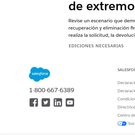
de extremo
Revise un escenario que demue
recuperación y eliminación fi
realiza la solicitud, la devolu
EDICIONES NECESARIAS
Disponible en: Lightning Experi
SALESFO
Disponible en: Ediciones
Enterp
Declaraci
Personas implicadas
1-800-667-6389
Declaraci
Condicio
Empleado (Solicitante): Emm
IT Fulfiller: Sean
Directric
Gestor de inventario: Ian
Centro de
Sus
Solicitar un dispositivo