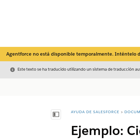
Agentforce no está disponible temporalmente. Inténtelo de
Cerrar
Este texto se ha traducido utilizando un sistema de traducción a
AYUDA DE SALESFORCE
DOCUM
Usted está aquí:
Mostrar índice de materias
Ejemplo: Ci