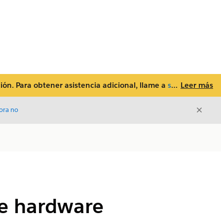
ón. Para obtener asistencia adicional, llame a
su número de asistencia local
Leer más
Cerrar
ora no
Cerrar
de hardware