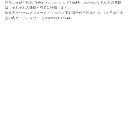
行注文は受領済みとしてマークされ、納入商品の状況が [使用中]
© Copyright 2026, Salesforce.com Inc. All rights reserved. それぞれの商標
または [割り当て済み] に自動的に更新されます。このアクション
は、それぞれの商標所有者に帰属します。
株式会社セールスフォース・ジャパン 東京都千代田区丸の内1-1-3 日本生命
により、Emma がデバイスの所有者として正式に記録されます。
丸の内ガーデンタワー（Salesforce Tower）
厳格な管理過程と監査履歴を維持するために、これらのすべての
変更が納入商品タイムラインに安全に記録されます。
古いデバイスの再利用
Emma は更新デバイスを受け取ったため、会社から支給された古
いハードウェアを返却する必要があります。従業員ポータルから
デバイスの返品要求を開始し、以前に割り当てた MacBook Pro
を選択してフォームを送信します。返品のサービス要求が作成さ
れます。
Sean は要求を確認し、ラップトップをサンフランシスコのストッ
クルームに転送することを決定し、その場所の返品注文を作成し
ます。古い MacBook Pro の状況は [割り当て済み] から [再利用
待機中] に自動的に変更されます。
Emma が古いデバイスを引き渡すか、出荷します。サンフランシ
スコの在庫マネージャーが出荷を受け取ると、返品注文を受領済
みとしてマークします。納入商品の状況は [再利用済み] に更新さ
れ、納入商品は保留になります。サンフランシスコのストックル
ームで使用可能な在庫と再利用された在庫の全体的な数量が自動