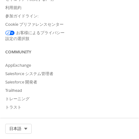
ーションを使用して、新しいMacBook Proのハードウェア要求を
利用規約
送信します。ビジネス上の正当性や納入先の詳細などの要件が取
得され、サービス要求レコードが自動的に生成されます。
参加ガイドライン:
Cookie プリファレンスセンター
要求の履行
お客様によるプライバシー
IT 履行者である Sean は、IT アセット管理コンソールにログイン
設定の選択肢
してオープン中のサービス要求を確認します。さまざまなロケー
ションで在庫を確認し、シカゴの在庫室から MacBook Pro を調
COMMUNITY
達します。これは、十分な在庫があり、配送距離が最短であるた
めです。履行注文と対応する履行注文品目が自動的に作成され、
AppExchange
シカゴのストックルームに転送されます。
Salesforce システム管理者
Salesforce 開発者
デバイスの割り当て
Trailhead
シカゴの在庫マネージャーである Ian は、履行注文を開いて
トレーニング
MacBook Pro を棚から出します。納入商品のシリアル番号をスキ
ャンまたは見つけて、履行注文品目にリンクします。納入商品の
トラスト
状況は [予約済み] に自動的に更新されます。Ian がデバイスを出
荷して注文を送信済みとしてマークすると、納入商品の状況が [配
送中] に更新されます。
Select Org
日本語
Emma は新しい MacBook Pro を納入先住所で受け取ります。履