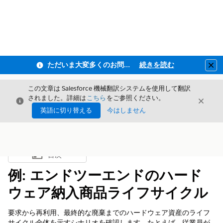
ただいま大変多くのお問い合わせをいただいており、ご連絡までにお時間を頂戴しております
続きを読む
Clo
この文章は Salesforce 機械翻訳システムを使用して翻訳
されました。詳細は
こちら
をご参照ください。
閉じる
閉じ
閉じる
英語に切り替える
今はしません
目次
目次を表示
例: エンドツーエンドのハード
ウェア納入商品ライフサイクル
要求から再利用、最終的な廃棄までのハードウェア資産のライフ
サイクル全体を示すシナリオを確認します。たとえば、従業員が