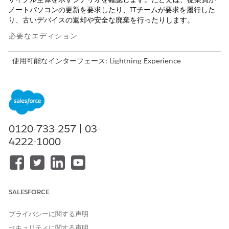
ノートパソコンの更新を要求したり、ITチームが要求を履行した
り、古いデバイスの返却や安全な廃棄を行ったりします。
必要なエディション
使用可能なインターフェース: Lightning Experience
使用可能なエディション: Agentforce IT Service が付属する
Enterprise
Edition、
Performance
Edition、および
Unlimited
Edition。
関与する人格
0120-733-257 | 03-
4222-1000
従業員 (要請者): Emma Jones
IT履行者: Sean
在庫マネージャー: Ian
デバイスの要求
SALESFORCE
既存の従業員である Emma Jones は、現在のデバイスの更新期限
が近づいているため、新しいラップトップを必要としています。
プライバシーに関する声明
従業員ポータルにアクセスするか、Agentforce Slackインテグレ
セキュリティに関する声明