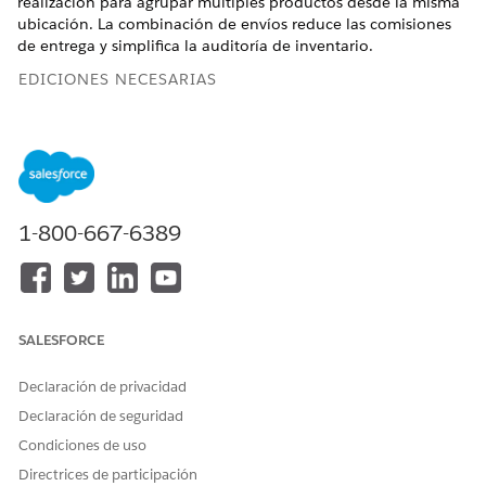
realización para agrupar múltiples productos desde la misma
ubicación. La combinación de envíos reduce las comisiones
de entrega y simplifica la auditoría de inventario.
EDICIONES NECESARIAS
Disponible en: Lightning Experience
Disponible en: Ediciones
Enterprise
,
Performance
y
Unlimited
con Agentforce IT Service.
1-800-667-6389
PERMISOS DE USUARIO NECESARIOS
Relleno de TI
Gestión de activos de
hardware Y Lectura y
escritura en solicitudes de
servicio
SALESFORCE
Gerente de inventario
Gestión de activos de
Declaración de privacidad
hardware Y Lectura y
escritura en pedidos de
Declaración de seguridad
realización
Condiciones de uso
Directrices de participación
Antes de empezar, verifique que la solicitud de servicio está