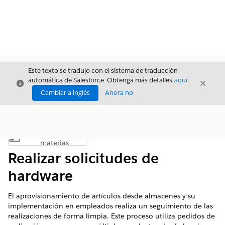
Este texto se tradujo con el sistema de traducción
automática de Salesforce. Obtenga más detalles
aquí
.
Cerrar
Cerrar
Cerrar
Cambiar a inglés
Ahora no
Índice de
Mostrar índice de materias
materias
Realizar solicitudes de
hardware
El aprovisionamiento de artículos desde almacenes y su
implementación en empleados realiza un seguimiento de las
realizaciones de forma limpia. Este proceso utiliza pedidos de