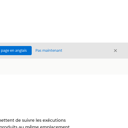
Ferme
a page en anglais
Pas maintenant
Fermer
ettent de suivre les exécutions
rs produits au même emplacement.