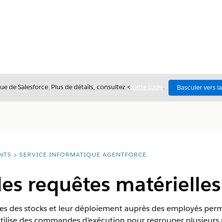
ue de Salesforce. Plus de détails, consultez <
cette page
.
Basculer vers l
NTS
SERVICE INFORMATIQUE AGENTFORCE
es requêtes matérielles
es des stocks et leur déploiement auprès des employés perm
utilise des commandes d'exécution pour regrouper plusieu