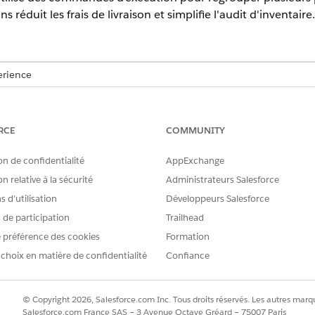
réduit les frais de livraison et simplifie l'audit d'inventaire.
erience
prise
,
Performance
et
Unlimited
avec Agentforce IT Service.
RCE
COMMUNITY
AUTORISATIONS UTILISATEUR REQUISES
Gestion des actifs matériels 
on de confidentialité
AppExchange
service
n relative à la sécurité
Administrateurs Salesforce
Gestion des actifs matériels 
 d’utilisation
Développeurs Salesforce
d'exécution
s de participation
Trailhead
 que la demande de service est approuvée.
 préférence des cookies
Formation
 choix en matière de confidentialité
Confiance
commandes d'exécution
e les détails de livraison d'un site de destination. Les él
© Copyright 2026, Salesforce.com Inc. Tous droits réservés. Les autres marqu
osants spécifiques dans cette commande. Les réservations 
Salesforce.com France SAS – 3 Avenue Octave Gréard – 75007 Paris