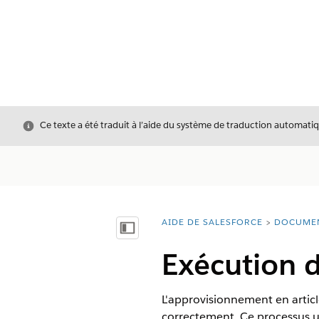
Fermer
Ce texte a été traduit à l’aide du système de traduction automatiq
AIDE DE SALESFORCE
DOCUME
Vous êtes ici :
Afficher la table des matières
Exécution d
L'approvisionnement en articl
correctement. Ce processus 