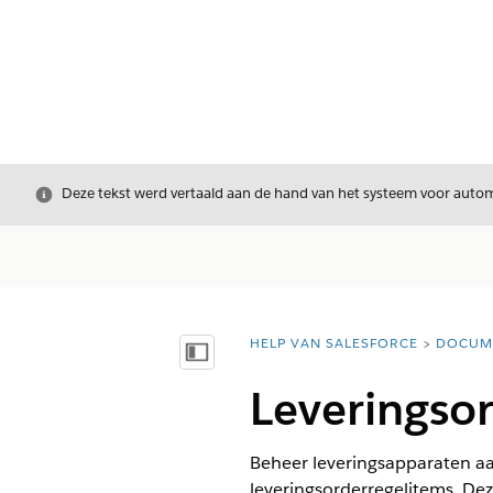
Sluiten
Deze tekst werd vertaald aan de hand van het systeem voor automa
HELP VAN SALESFORCE
DOCUM
U bent hier:
Inhoudsopgave weergeven
Leveringsor
Beheer leveringsapparaten a
leveringsorderregelitems. D