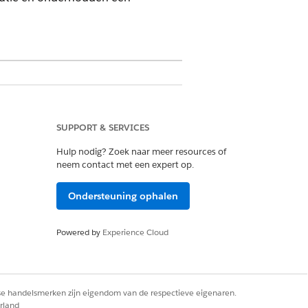
nde-onderliggende relatie. Deze
SUPPORT & SERVICES
stentie doorlopen leveringsorders
Hulp nodig? Zoek naar meer resources of
evoerd, Geleverd en Gesloten.
neem contact met een expert op.
Ondersteuning ophalen
erkstroom.
Powered by
Experience Cloud
toe aan een bestaande
zen aan aangevraagde producten en
rse handelsmerken zijn eigendom van de respectieve eigenaren.
rland