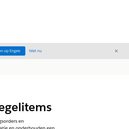
Sluite
n op Engels
Niet nu
Sluiten
regelitems
gsorders en
catie en onderhouden een