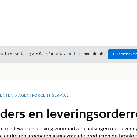
tische vertaling van Salesforce. U vindt
hier
meer details.
Overschakele
ENTEN
AGENTFORCE IT SERVICE
ders en leveringsorder
an medewerkers en volg voorraadverplaatsingen met leverin
eze entiteiten groeperen aangevraagde producten op bronlo