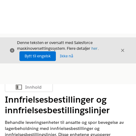
Denne teksten er oversatt med Salesforce
maskinoversettingssystem. Flere detaljer
her
.
Avslutt
Avslut
Avslutt
Bytt til engelsk
Ikke nå
Innhold
Vis innholdsfortegnelse
Innfrielsesbestillinger og
innfrielsesbestillingslinjer
Behandle leveringsenheter til ansatte og spor bevegelse av
lagerbeholdning med innfrielsesbestillinger og
innfrielsesbestillingslinjer. Disse enhetene grupperer