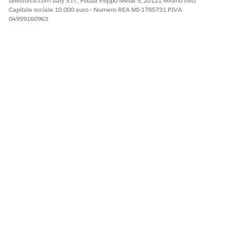
salesforce.com Italy S.r.l., Piazza Filippo Meda 5, 20121 Milano (MI)
Capitale sociale 10.000 euro - Numero REA MI-1785731 P.IVA
04959160963