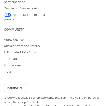
evasione in Gestione asset hardware IT. Aggiungere
partecipazione
dettagli logistici e attivare aggiornamenti automatici dello
Centro preferenze cookie
stato degli asset per mantenere una catena di custodia
Le tue scelte in materia di
rigorosa dal magazzino al dipendente.
privacy
Trasferimento di hardware tra magazzini
Trasferire l'hardware tra i magazzini utilizzando i
COMMUNITY
trasferimenti di prodotto per mantenere precisi i conteggi
delle scorte. I trasferimenti di prodotto mantengono
AppExchange
l'integrità dei dati spostando gli asset tra posizioni con lo
Amministratori Salesforce
stesso tipo di utilizzo.
Sviluppatori Salesforce
Invio e ricezione di hardware
Trailhead
Tenere traccia dell'invio hardware e finalizzare la consegna
Formazione
aggiornando gli stati degli ordini di evasione.
Trust
Select Org
Italiano
QUESTO ARTICOLO HA RISOLTO IL PROBLEMA?
Facci sapere, così possiamo migliorare!
© Copyright 2026, Salesforce.com Inc. Tutti i diritti riservati. Vari marchi di
proprietà dei rispettivi titolari.
Sì
No