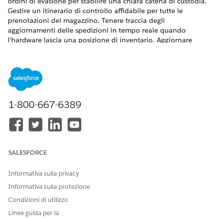
ordini di evasione per stabilire una chiara catena di custodia.
Gestire un itinerario di controllo affidabile per tutte le
prenotazioni del magazzino. Tenere traccia degli
aggiornamenti delle spedizioni in tempo reale quando
l'hardware lascia una posizione di inventario. Aggiornare
automaticamente gli stati degli asset durante la distribuzione.
VERSIONI (EDITION) RICHIESTE
Disponibile nelle versioni: Lightning Experience
1-800-667-6389
Disponibile in:
Enterprise
Edition,
Performance
Edition e
Unlimited
Edition con Agentforce IT Service.
Collegamento degli asset agli ordini di evasione
Collegare dispositivi serializzati specifici a un ordine di
SALESFORCE
evasione per gestire i conteggi inventario attivi. Questo
processo trasforma gli asset da una prenotazione generale
Informativa sulla privacy
a un'allocazione hardware designata, bloccando i numeri
di serie esatti per una richiesta del dipendente.
Informativa sulla protezione
Condizioni di utilizzo
Spedizione di hardware ai dipendenti
Spedire l'hardware ai dipendenti utilizzando Ordini di
Linee guida per la