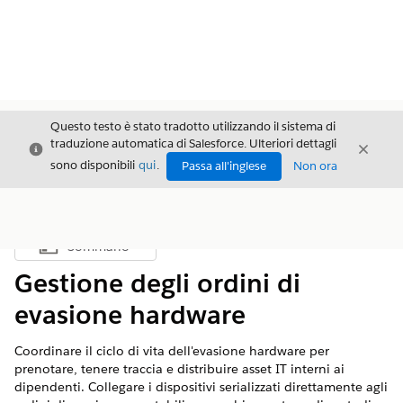
Questo testo è stato tradotto utilizzando il sistema di
traduzione automatica di Salesforce. Ulteriori dettagli
Chiudi
Chiud
Chiudi
sono disponibili
qui
.
Passa all'inglese
Non ora
Sommario
Mostra sommario
Gestione degli ordini di
evasione hardware
Coordinare il ciclo di vita dell'evasione hardware per
prenotare, tenere traccia e distribuire asset IT interni ai
dipendenti. Collegare i dispositivi serializzati direttamente agli