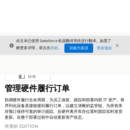
此文本已使用 Salesforce 机器翻译系统进行翻译。如需了
关闭
关闭
关闭
解更多详情，请点击
此处
。
切换为英语
而非现在
目录
显示目录
管理硬件履行订单
协调硬件履行生命周期，为员工保留、跟踪和部署内部 IT 资产。将
序列化设备直接链接到履行订单，以建立清晰的监管链。为所有库
存预订保持可靠的审计跟踪。在硬件离开库存位置时跟踪实时发货
更新。在整个部署过程中自动更新资产状态。
所需的 EDITION