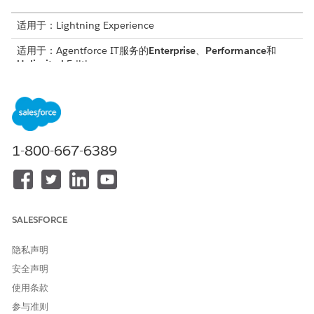
适用于：Lightning Experience
适用于：Agentforce IT服务的
Enterprise
、
Performance
和
Unlimited
Edition。
将资产链接到履行订单
将特定序列化设备链接到履行订单，以管理有效库存盘点。此流
程将资产从一般预订转移到指定的硬件分配，锁定员工请求的准
确序列号。
1-800-667-6389
向员工运送硬件
使用 IT 硬件资产管理中的履行订单将硬件运送给员工。添加物
流详细信息并触发资产状态自动更新，以保持从仓库到员工的严
格监管链。
SALESFORCE
在仓库之间转移硬件
通过使用产品转移来保持库存盘点的准确性，从而在仓库之间转
隐私声明
移硬件。产品转移通过在具有相同使用类型的位置之间移动资产
安全声明
来保持数据完整性。
使用条款
发送和接收硬件
参与准则
通过更新履行订单状态，跟踪硬件派遣并完成交货。