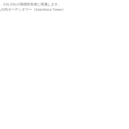
d. それぞれの商標は、それぞれの商標所有者に帰属します。
ーデンタワー（Salesforce Tower）
まれます。
れます。請求可能な納入商品は、次の
、モバイルデバイスが含まれます。
、アセットの状況を明示的に更新します。
なアイテム。