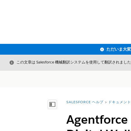
閉じる
この文章は Salesforce 機械翻訳システムを使用して翻訳されまし
SALESFORCE ヘルプ
ドキュメント
詳細情報:
目次を表示
Agentfo