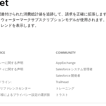
et
関連付けられた消費総計値を追跡して、請求を正確に拡張しま
ォーターマークサブスクリプションモデルが使用されます。Digit
トレンドを表示します。
ng Experience
RCE
COMMUNITY
e IT Service が付属する
Enterprise
Edition、
Performance
Editi
シーに関する声明
AppExchange
ターマーク
ティに関する声明
Salesforce システム管理者
Salesforce 開発者
は、納入商品ごとに月次で行われます。請求期間中のシステム
ドライン:
Trailhead
す。たとえば、組織が 30 日間の請求期間で 100 個の納入商品
合、105 個の納入商品に対して支払います。
e プリファレンスセンター
トレーニング
客様によるプライバシー設定の選択肢
トラスト
にピーク業務量評価指標が Digital Wallet に送信されま