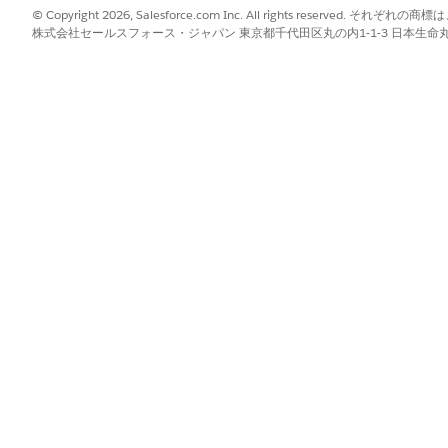
© Copyright 2026, Salesforce.com Inc. All rights reserve
株式会社セールスフォース・ジャパン 東京都千代田区丸の内1-1-3 日本生命丸の内ガ
てのみ支払うように、種別と状況に基づいて納入商品が絞り込
で、有効な管理対象のすべての IT ハードウェア資産が含ま
。
ardware Asset
(ITハードウェア資産)」項目を選択します。
外の有効なライフサイクル値です。
産には、通常、コンピューター、サーバー、ネットワーク機器
除外され、サブスクリプション利用料金は発生しません。
の資産。処理待ちの廃止済みアセットを有効なプールから削除するには
するキーボードやマウスなどの非シリアル管理製品。
ていない周辺機器、またはワークスペースの場所に保存されている軽量