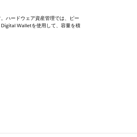
す。ハードウェア資産管理では、ピー
al Walletを使用して、容量を積
on、および
Unlimited
Edition。
内の管理資産の最大数によって、サブ
を 29 日間管理し、1 日に 105
す。