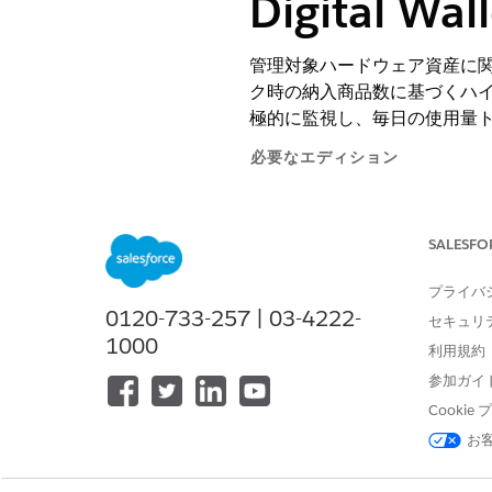
Digital Wall
管理対象ハードウェア資産に
ク時の納入商品数に基づくハイウ
極的に監視し、毎日の使用量
必要なエディション
使用可能なインターフェース: Lightni
SALESFO
使用可能なエディション: Agentforc
プライバ
価格設定モデル: ハイウォー
0120-733-257 | 03-4222-
セキュリ
1000
利用規約
ハードウェア資産管理の支払
参加ガイ
スクリプションの使用量が決まりま
個の納入商品を管理している場
Cooki
お
システムによって、有効追跡のため