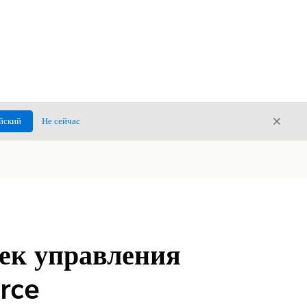
Закры
йский
Не сейчас
Закрыт
ек управления
rce