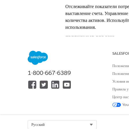
Отслеживайте показатели потре
выставление счета. Управлени
количества активов. Используй
использования.
ТРЕБУЕМЫЕ ВЕРСИИ
Доступно в версиях: Lightning E
SALESFO
Доступно в версиях:
Enterprise
,
P
Положени
1-800-667-6389
Положение
Модель ценообразования: Выс
Условия и
Вы оплачиваете управление апп
Правила у
в системе во время периода вы
Центр нас
активами в течение 29 дней в 
You
активов.
Система передает показатели пи
Select Org
Русский