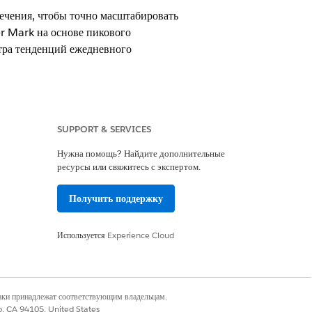
ечения, чтобы точно масштабировать
r Mark на основе пикового
отра тенденций ежедневного
SUPPORT & SERVICES
Нужна помощь? Найдите дополнительные
ресурсы или свяжитесь с экспертом.
Получить поддержку
шее количество управляемых активов
 если организация управляет 100
Используется
Experience Cloud
в течение 1 дня, вы оплачиваете 105
наки принадлежат соответствующим владельцам.
co, CA 94105, United States