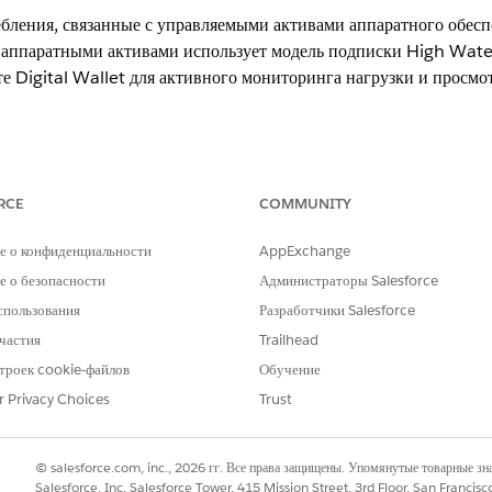
бления, связанные с управляемыми активами аппаратного обесп
е аппаратными активами использует модель подписки High Wate
те Digital Wallet для активного мониторинга нагрузки и просм
xperience
RCE
COMMUNITY
erformance
и
Unlimited
Edition с Agentforce IT Service.
е о конфиденциальности
AppExchange
 о безопасности
Администраторы Salesforce
окая водная метка
спользования
Разработчики Salesforce
аратными активами на основе каждого актива в месяц. Наиболь
частия
Trailhead
ставления счета определяет использование подписки. Например,
троек cookie-файлов
Обучение
течение 30-дневного периода выставления счета и 105 активами 
r Privacy Choices
Trust
ковой нагрузки в Digital Wallet для активного отслеживания.
© salesforce.com, inc., 2026 гг. Все права защищены. Упомянутые товарные з
Salesforce, Inc. Salesforce Tower, 415 Mission Street, 3rd Floor, San Francis