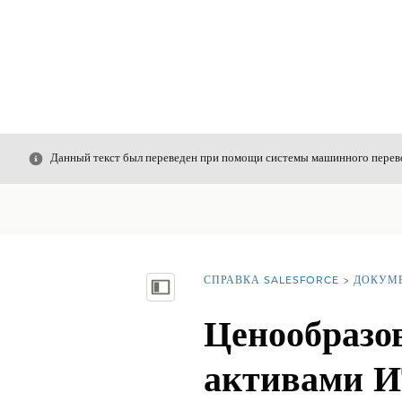
Закрыть
Данный текст был переведен при помощи системы машинного перево
СПРАВКА SALESFORCE
ДОКУМ
Вы находитесь здесь:
Показать содержание
Ценообразо
активами И