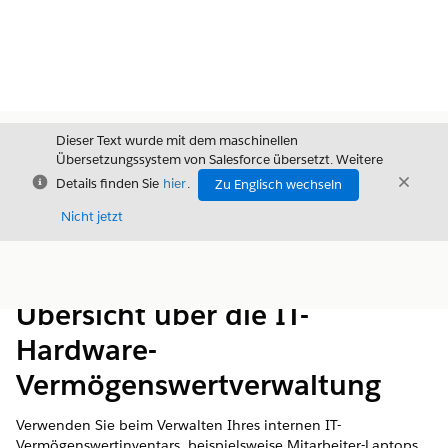
Dieser Text wurde mit dem maschinellen
Übersetzungssystem von Salesforce übersetzt. Weitere
Schließen
Schli
Details finden Sie
hier
.
Zu Englisch wechseln
Schließ
Nicht jetzt
Inhalt
Inhalt anzeigen
Übersicht über die IT-
Hardware-
Vermögenswertverwaltung
Verwenden Sie beim Verwalten Ihres internen IT-
Vermögenswertinventars, beispielsweise Mitarbeiter-Laptops