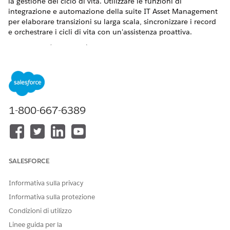
la gestione del ciclo di vita. Utilizzare le funzioni di
integrazione e automazione della suite IT Asset Management
per elaborare transizioni su larga scala, sincronizzare i record
e orchestrare i cicli di vita con un'assistenza proattiva.
VERSIONI (EDITION) RICHIESTE
Disponibile nelle versioni: Lightning Experience
Disponibile in:
Enterprise
Edition,
Performance
Edition e
Unlimited
Edition con Agentforce IT Service.
1-800-667-6389
Storicamente, il tracciamento degli asset si basava sul
modello di dati
Field Service
, che utilizzava un prodotto
serializzato per collegare l'inventario a un asset. Poiché gli
asset IT vengono distribuiti internamente anziché venduti, il
SALESFORCE
modello di dati asset-first elimina la dipendenza dai prodotti
serializzati. Collegare gli asset direttamente alle entità
evasione, reso e ciclo di vita.
Informativa sulla privacy
Informativa sulla protezione
Automazione e integrazione dei flussi di lavoro asset
Condizioni di utilizzo
Orchestrare il ciclo di vita completo degli asset hardware
Linee guida per la