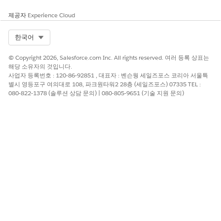
당을 자동화합니다.
제공자
Experience Cloud
다음 사항도 참조:
Select Org
한국어
IT 하드웨어 자산 관리 전제 조건
IT 서비스에 대한 IT 하드웨어 자산 관리 권한
© Copyright 2026, Salesforce.com Inc. All rights reserved. 여러 등록 상표는
IT 하드웨어 자산 관리 워크플로
해당 소유자의 것입니다.
사업자 등록번호 : 120-86-92851 , 대표자 : 벤슨웡 세일즈포스 코리아 서울특
별시 영등포구 여의대로 108, 파크원타워2 28층 (세일즈포스) 07335 TEL :
080-822-1378 (솔루션 상담 문의) | 080-805-9651 (기술 지원 문의)
이 기사를 통해 문제를 해결했습니까?
개선을 위한 의견을 보내주세요.
예
아니요