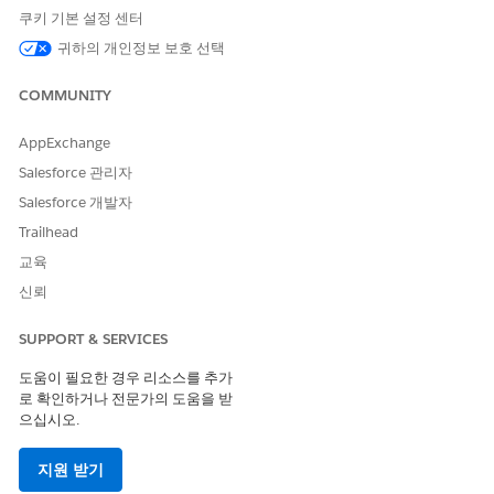
수량, 손상된 수량, 대기 중 수량과 같은 시/도 기반 잔고를 모니
쿠키 기본 설정 센터
터링합니다. 세분화된 추적은 이행 지연을 방지하고 과도한 약
귀하의 개인정보 보호 선택
속이 있는 자산을 방지합니다.
자산 수명 주기 관리
: Salesforce 조직 내에서 직접 종단 간 수명
COMMUNITY
주기 워크플로를 조율합니다. IT 팀은 하드웨어 요청, 소싱, 배
포, 서비스 점검, 새로 고침, 회수, 안전한 폐기를 관리합니다. 표
AppExchange
준화된 워크플로에는 처리 주문, 반품 주문, 폐기 주문에 대한
Salesforce 관리자
연결된 추적이 포함됩니다.
대량 작업
: 선택한 자산 그룹에서 중요 수명 주기 전환을 동시에
Salesforce 개발자
수행합니다. 배치 처리를 사용하여 클릭 몇 번으로 대규모 자산
Trailhead
그룹을 회수, 새로 고치기, 폐기합니다. 자산 목록 보기 또는 업
교육
로드된 CSV 파일에서 빠른 대량 업데이트를 실행합니다.
신뢰
자산 -> 구성 항목 동기화
: ITAM(IT Asset Management) 및 구
성 관리 데이터베이스(CMDB) 레코드를 완벽하게 일치시킵니
SUPPORT & SERVICES
다. 이벤트 중심 양방향 동기화는 필드 수준에서 레코드를 업데
이트합니다. 필드 매핑은 데이터 충돌을 해결하고 수동 데이터
도움이 필요한 경우 리소스를 추가
입력을 제거하며 데이터 드리프트를 줄입니다.
로 확인하거나 전문가의 도움을 받
IT 자산 관리용
Agentforce
: 사전 대화형 지원을 통해 자산 수명
으십시오.
주기를 오케스트레이션합니다. 사용자 정의 ITAM 목표에 맞게
구축된 에이전트 템플릿을 실행합니다. 처리 담당자 및 직원은
지원 받기
소싱 에이전트와 같은 전문 도구와 상호 작용하여 하드웨어 할