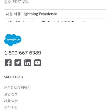
필수 EDITION
지원 제품: Lightning Experience
지원 제품: Agentforce IT 서비스가 포함된
Enterprise
,
Performance
및
Unlimited
Edition.
이전에는 자산 추적이 일련 제품을 사용하여 재고를 자산과 연결하
는
페이스 서비스
데이터 모델에 의존했습니다. 자산 우선 데이터
모델은 자산을 판매하는 대신 IT 자산을 내부적으로 교환하므로 일
1-800-667-6389
련 제품에 대한 종속성이 없어집니다. 자산을 처리, 반품, 수명 주기
엔티티에 직접 연결합니다.
자산 워크플로 자동화 및 통합
표준화된 워크플로를 사용하여 내부 하드웨어 자산의 전체 수명 주
SALESFORCE
기를 오케스트레이션합니다. 중앙 집중식 자동화 기능을 사용하면
IT 부서가 시간을 절약하고 정확한 재고 레코드를 유지할 수 있습니
개인정보 처리방침
다.
보안 정책
자산 기반 인벤토리
: 위치 전반의 하드웨어 재고를 실시간으로
사용 약관
추적합니다. 자산을 제품 항목 레코드에 직접 연결하여 세분화
참여 지침
된 수량을 추적합니다. 사용 가능한 수량, 할당된 수량, 운송 중