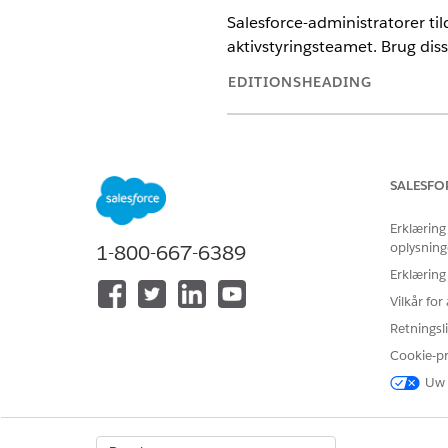
Salesforce-administratorer tild
aktivstyringsteamet. Brug disse
EDITIONSHEADING
Tilgængelig i: Lightning Experie
Tilgængelig i:
Enterprise
,
Perfo
SALESFO
Tildel tilladelser på to måder.
Erklæring
oplysning
1-800-667-6389
INDSTILLING
Erklæring
Tilladelsessæt
Vilkår fo
Retningsli
Tilladelsessætgrupper
Cookie-p
Uw 
Tilladelsessæt