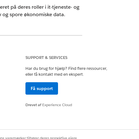
ret på deres roller i it-tjeneste- og
ktiv og spore økonomiske data.
SUPPORT & SERVICES
Har du brug for hjælp? Find flere ressourcer,
eller få kontakt med en ekspert.
DAN DU TILDELER
lladelsessæt til brugere individuelt
Få support
et på deres rolle.
l en tilladelsessætgruppe til brugeren
Drevet af
Experience Cloud
ollebaseret adgang.
ige varemærker tilhører deres respektive ejere.