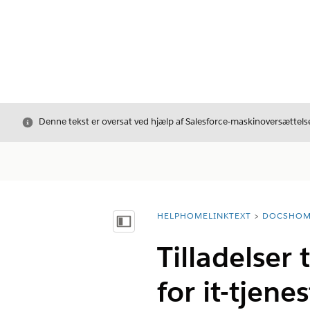
Luk
Denne tekst er oversat ved hjælp af Salesforce-maskinoversættelse
HELPHOMELINKTEXT
DOCSHOM
breadcrumbDescription
Vis indholdsfortegnelse
Tilladelser 
for it-tjenes