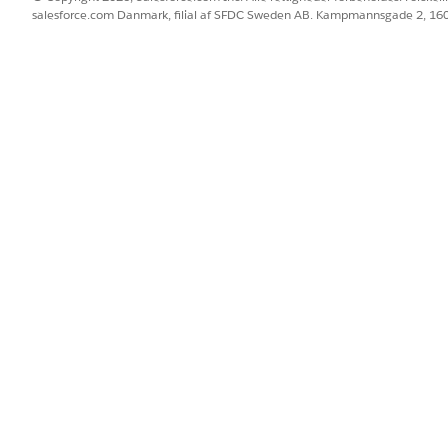
gelige for Administration af it-hardwareaktiv.
salesforce.com Danmark, filial af SFDC Sweden AB. Kampmannsgade 2, 1
BESKRIVELSE
vstyring
Spor implementerede aktiver, 
bortskaffelsesbestillinger, og 
overensstemmelse.
yring
Overvåg fysiske lagerlokaler,
administrer fuldførelses- og r
styring
Bekræft organisationsmæssi
ved at sikre, at bortskaffet ha
bortskaffelse.
vstyring
Administrer finansielle data o
afviklede aktiver.
yring
Administrer registrering, ge
hardwareanmodninger, heru
og opdateringer.
Administrer køb af ekstern ha
konsolider primære købsbesti