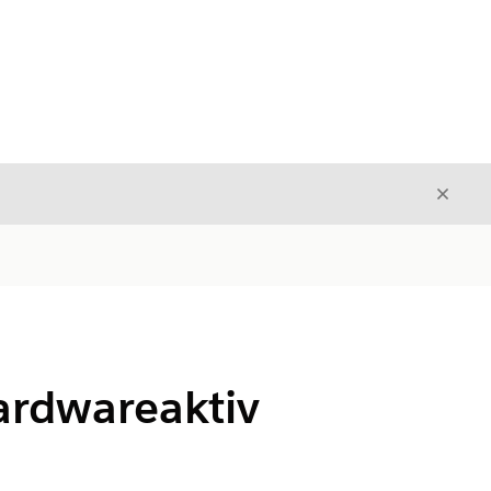
Luk
Luk
-hardwareaktiv