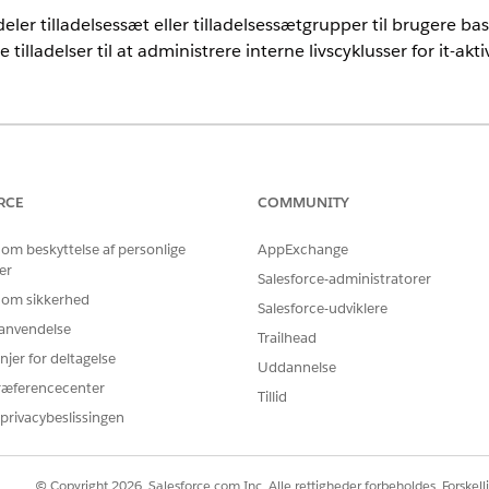
eler tilladelsessæt eller tilladelsessætgrupper til brugere base
 tilladelser til at administrere interne livscyklusser for it-a
nce
rmance
og
Unlimited
Edition med Agentforce IT Service.
RCE
COMMUNITY
 om beskyttelse af personlige
AppExchange
er
HVAD DEN LEVERER
HVOR
Salesforce-administratorer
 om sikkerhed
Salesforce-udviklere
Adgang til specifikke objekter, felter og
Føj ti
r anvendelse
funktioner.
baser
Trailhead
njer for deltagelse
Uddannelse
Et pakkesæt af relaterede tilladelsessæt, der
Tilde
ræferencecenter
er justeret til en rolle
for r
Tillid
privacybeslissingen
© Copyright 2026, Salesforce.com Inc. Alle rettigheder forbeholdes. Forskell