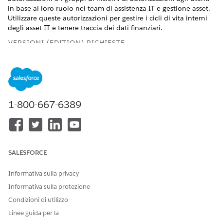
in base al loro ruolo nel team di assistenza IT e gestione asset.
Utilizzare queste autorizzazioni per gestire i cicli di vita interni
degli asset IT e tenere traccia dei dati finanziari.
VERSIONI (EDITION) RICHIESTE
Disponibile nelle versioni: Lightning Experience
Disponibile in:
Enterprise
Edition,
Performance
Edition e
Unlimited
Edition con Agentforce IT Service.
1-800-667-6389
Assegnare le autorizzazioni in due modi.
OPZIONE
CHE COSA
COME
FORNISCE
ASSEGNARE
SALESFORCE
Insiemi di
Accesso a oggetti,
Aggiungere gli
autorizzazioni
campi e funzioni
insiemi di
Informativa sulla privacy
specifici.
autorizzazioni agli
utenti
Informativa sulla protezione
singolarmente in
Condizioni di utilizzo
base al loro ruolo.
Linee guida per la
Gruppi insiemi di
Insieme di insiemi
Assegnare un