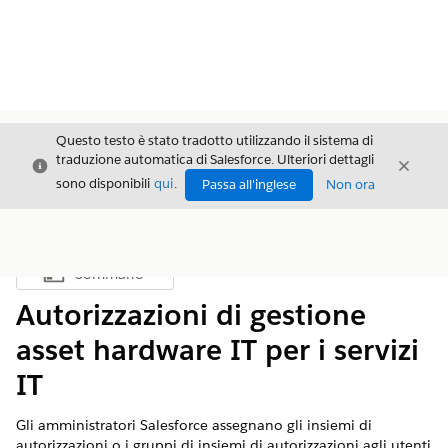
Questo testo è stato tradotto utilizzando il sistema di
traduzione automatica di Salesforce. Ulteriori dettagli
Chiudi
Chiud
Chiudi
sono disponibili
qui
.
Passa all'inglese
Non ora
Sommario
Mostra sommario
Autorizzazioni di gestione
asset hardware IT per i servizi
IT
Gli amministratori Salesforce assegnano gli insiemi di
autorizzazioni o i gruppi di insiemi di autorizzazioni agli utenti