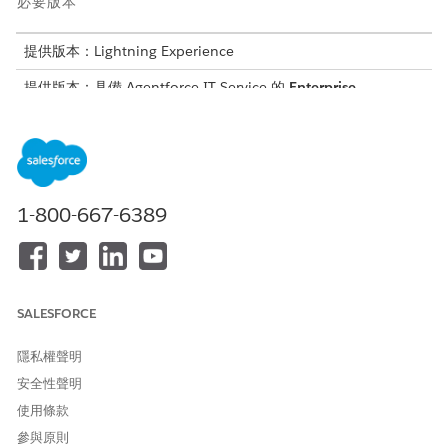
必要版本
提供版本：Lightning Experience
提供版本：具備 Agentforce IT Service 的
Enterprise
、
Performance
及
Unlimited
Edition。
有兩種方式可指派權限。
選項
其提供的內容
如何指派
1-800-667-6389
權限集
特定物件、欄位和
根據使用者的角色,
功能的存取權。
將權限集個別新增
至使用者。
權限集群組
符合角色的相關權
將權限集群組指派
SALESFORCE
限集配套集
給使用者以取得以
角色為基礎的存取
權。
隱私權聲明
安全性聲明
權限集
使用條款
這些權限集適用於「IT 硬體資產管理」。
參與原則