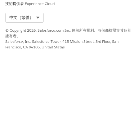
技術提供者
Experience Cloud
ITAM 社群使用者
從自助式服務入口網頁提出硬
體要求。
Select Org
中文（繁體）
資訊服務組態項目類型管理員
建立和編輯組態項目 (CI) 類型,
並設定「識別規則」以在探索
© Copyright 2026, Salesforce.com Inc. 保留所有權利。各個商標屬於其個別
擁有者。
和同步作業期間識別 CI。
Salesforce, Inc. Salesforce Tower, 415 Mission Street, 3rd Floor, San
Francisco, CA 94105, United States
資訊服務組態項目和資產探索
在組態管理資料庫 (CMDB) 內
經理
建立、管理和檢視 CIs、CI 類
型和相關關係。
資訊服務組態項目讀取器
檢視組態項目。若要檢視相關
記錄,請也指派「IT 服務相關記
錄讀取器」權限集。
資訊服務相關記錄讀取器
檢視相關記錄,例如事件、問
題、變更要求和版本。若要檢
視組態項目,請也指派「IT 服務
組態項目讀取器」權限集。
權限集群組
若要簡化以角色為基礎的存取,請使用預先定義的權限集群組。