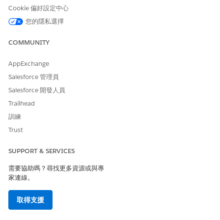
Cookie 偏好設定中心
權限集
描述
您的隱私選擇
硬體資產管理資產管理員
追蹤已部署的資產、管理生命
週期、起始處理訂單,以及上載
COMMUNITY
「處理憑證」以確保合規性。
AppExchange
硬體資產管理庫存管理員
監督實體庫存、評估硬體條
Salesforce 管理員
件、管理履行與退貨訂單,以及
更新資產狀態。
Salesforce 開發人員
Trailhead
硬體資產管理庫存稽核員
透過確保處理的硬體具有有效
的「處理憑證」來驗證組織與
訓練
法規合規性。
Trust
硬體資產管理財務經理
管理與已處理資產相關聯的財
務和折舊資料。
SUPPORT & SERVICES
硬體資產管理 IT 履行者
管理硬體要求的入院、檢閱和
需要協助嗎？尋找更多資源或與專
履行,包括新硬體、召回和重新
家連線。
整理。
取得支援
硬體資產管理採購
管理外部硬體購買、檢視購買
訂單和合併主要購買訂單。