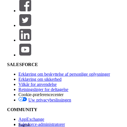
Filtre (0)
VÆLG FILTRE
Tilføj
Produktområde
Funktionspåvirkning
SALESFORCE
Erklæring om beskyttelse af personlige oplysninger
Erklæring om sikkerhed
Vilkår for anvendelse
Retningslinjer for deltagelse
Cookie-præferencecenter
Uw privacybeslissingen
Version
COMMUNITY
AppExchange
Salesforce-administratorer
English