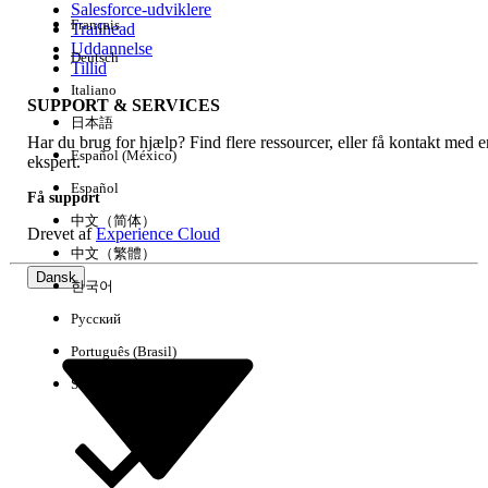
Salesforce-udviklere
Français
Trailhead
Experience
Uddannelse
Deutsch
Tillid
Italiano
SUPPORT & SERVICES
日本語
Har du brug for hjælp? Find flere ressourcer, eller få kontakt med e
Ryd alle
Udført
Español (México)
ekspert.
Español
Få support
中文（简体）
Drevet af
Experience Cloud
中文（繁體）
Dansk
한국어
Русский
Português (Brasil)
Suomi
Ingen resultater