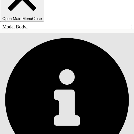
Open Main Menu
Close
Modal Body...
INDHOLD
Søg
Vis indholdsfortegnelse
Indhold