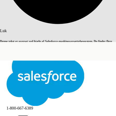
Søg
Luk
Denne tekst er oversat ved hjælp af Salesforce-maskinoversættelsessystem. Du finder flere
Skift til engelsk
Ikke nu
detaljer
her
.
Luk
Luk
1-800-667-6389