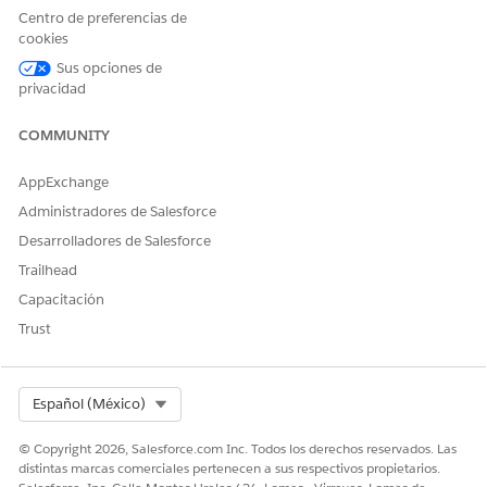
Data Cloud.
Centro de preferencias de
cookies
Permisos de gestión por
Asigne el permiso Usuario
Sus opciones de
lotes
de Gestión por lotes a
privacidad
usuarios que ejecutan
acciones masivas como
recuperaciones,
COMMUNITY
actualizaciones y
eliminaciones. También
AppExchange
necesita acceso a la página
Administradores de Salesforce
de configuración Monitorear
servicios de flujo de trabajo
Desarrolladores de Salesforce
para realizar un seguimiento
Trailhead
de trabajos asíncronos.
Capacitación
Base de datos de gestión de
Active CMDB y Gráfico de
configuración (CMDB) y
servicio y asegúrese de que
Trust
Gráfico de servicio
tiene la licencia de
plataforma ItSrvcCmdb para
utilizar la sincronización
Select Org
Español (México)
bidireccional de Activo a CI.
© Copyright 2026, Salesforce.com Inc. Todos los derechos reservados. Las
CONSULTE TAMBIÉN:
distintas marcas comerciales pertenecen a sus respectivos propietarios.