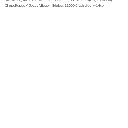
Salesforce, Inc. Calle Montes Urales 424, Lomas - Virreyes, Lomas de
Configurar paquetes
Chapultepec V Secc., Miguel Hidalgo, 11000 Ciudad de México
Flujo de trabajo Recuento de inventario
Asignación de inventario
Configuración de Data Cloud
Primeros pasos con CMDB
¿RESOLVIÓ ESTE ARTÍCULO SU PROBLEMA?
¡Háganos saber cómo podemos mejorar!
Sí
No