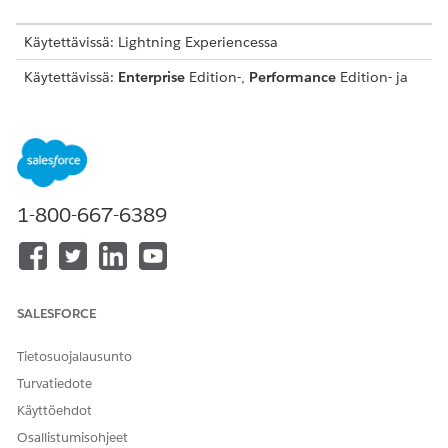
Käytettävissä: Lightning Experiencessa
Käytettävissä:
Enterprise
Edition-,
Performance
Edition- ja
Unlimited
Edition -versioissa Agentforce IT Service -
palvelun avulla.
VAATIMUS
KUVAUS
Agentforce IT -palvelu
Ota Agentforce IT Service
1-800-667-6389
käyttöön ennen
laitteistoresurssien hallinnan
(HAM) ottamista käyttöön.
HAM luottaa Agentforce IT
Service -ominaisuuksiin,
kuten palvelupyyntöihin,
SALESFORCE
edistyneisiin hyväksyntöihin
ja ilmoitusten rakentajiin.
Tietosuojalausunto
Sidonnaiset IT-resurssien
Jos haluat nähdä
Turvatiedote
hallinta (ITAM) -lisäosat
Määritykset-valikon
Laitteistoresurssien hallinta -
Käyttöehdot
osion, ota inventaarion
Osallistumisohjeet
hallinta, inventaarion