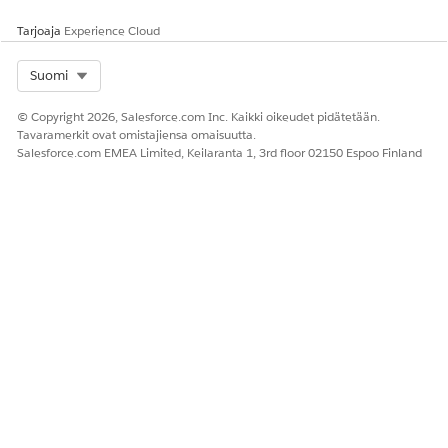
Pakettien määrittäminen
Tarjoaja
Experience Cloud
Inventaarioiden määrän työnkulku
Inventaarion rajoitus
Select Org
Suomi
Data Cloudin määritykset
CMDB:n käytön aloittaminen
© Copyright 2026, Salesforce.com Inc. Kaikki oikeudet pidätetään.
Tavaramerkit ovat omistajiensa omaisuutta.
Salesforce.com EMEA Limited, Keilaranta 1, 3rd floor 02150 Espoo Finland
RATKAISIKO TÄMÄ ARTIKKELI ONGELMASI?
Anna palautetta, jotta voimme kehittyä!
Kyllä
Ei