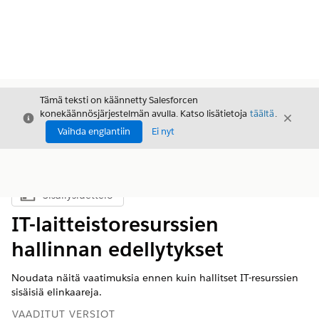
Tämä teksti on käännetty Salesforcen
konekäännösjärjestelmän avulla. Katso lisätietoja
täältä
.
Sulje
Sulje
Sulje
Vaihda englantiin
Ei nyt
Sisällysluettelo
Näytä sisällysluettelo
IT-laitteistoresurssien
hallinnan edellytykset
Noudata näitä vaatimuksia ennen kuin hallitset IT-resurssien
sisäisiä elinkaareja.
VAADITUT VERSIOT