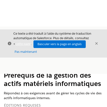
Ce texte a été traduit à l’aide du système de traduction
automatique de Salesforce. Plus de détails, consultez
Fermer
Ferme
<
cette page
.
Basculer vers la page en anglais
Fermer
Pas maintenant
Table des
Afficher la table des matières
matières
Prérequis de la gestion des
actifs matériels informatiques
Répondez à ces exigences avant de gérer les cycles de vie des
actifs informatiques internes.
ÉDITIONS REQUISES