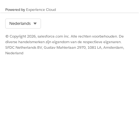
ZIE OOK:
Powered by
Experience Cloud
Bundels configureren
Werkstroom Voorraadtelling
Select Org
Nederlands
Voorraadtoewijzing
Set-up van Data Cloud
© Copyright 2026, salesforce.com inc. Alle rechten voorbehouden. De
Aan de slag met CMDB
diverse handelsmerken zijn eigendom van de respectieve eigenaren.
SFDC Netherlands BV, Gustav Mahlerlaan 2970, 1081 LA, Amsterdam,
Nederland
HEEFT DIT ARTIKEL UW PROBLEEM OPGELOST?
Laat ons weten wat we kunnen doen om te verbeteren!
Ja
Nee