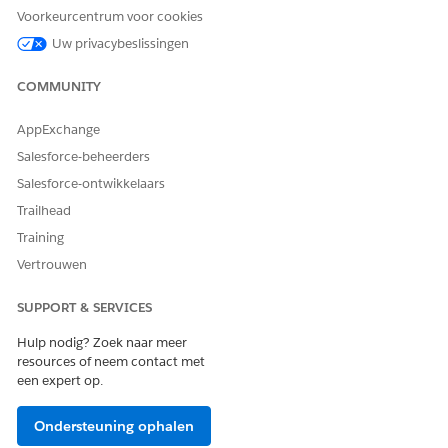
Voorraadbeheer,
Voorkeurcentrum voor cookies
Voorraadtelling,
Uw privacybeslissingen
Voorraadaanvulling en Data
Cloud in.
COMMUNITY
Batchbeheermachtigingen
Wijs de machtiging
Batchbeheergebruiker toe
AppExchange
aan gebruikers die
Salesforce-beheerders
bulkacties uitvoeren, zoals
terugvorderen, vernieuwen
Salesforce-ontwikkelaars
en afstoten. U hebt ook
Trailhead
toegang nodig tot de set-
uppagina
Training
Werkstroomservices
Vertrouwen
bewaken om asynchrone
taken bij te houden.
SUPPORT & SERVICES
Configuratiebeheerdatabase
Schakel CMDB en
(CMDB) en servicegrafiek
Servicegrafiek in en zorg
Hulp nodig? Zoek naar meer
ervoor dat u de ItSrvcCmdb-
resources of neem contact met
platformlicentie hebt om
een expert op.
bidirectionele Asset-naar-CI-
synchronisatie te gebruiken.
Ondersteuning ophalen