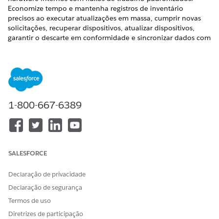
Economize tempo e mantenha registros de inventário
precisos ao executar atualizações em massa, cumprir novas
solicitações, recuperar dispositivos, atualizar dispositivos,
garantir o descarte em conformidade e sincronizar dados com
seu Banco de dados de gerenciamento de configuração
(CMDB).
EDIÇÕES OBRIGATÓRIAS
Disponível em: Lightning Experience
1-800-667-6389
Disponível em: Edições
Enterprise
,
Performance
e
Unlimited
com o Serviço de TI Agentforce.
O Gerenciamento de ativo de hardware de TI introduz um
modelo de dados primeiro do ativo para simplificar o
SALESFORCE
gerenciamento de processamentos, devoluções e ciclo de
vida. Use estes fluxos de trabalho para gerenciar seu
Declaração de privacidade
inventário de TI:
Declaração de segurança
Execute ações de ciclo de vida em massa para processar
Termos de uso
recuperações, atualizações e descarte em massa com
Diretrizes de participação
eficiência. Filtre e selecione até 200 ativos diretamente no