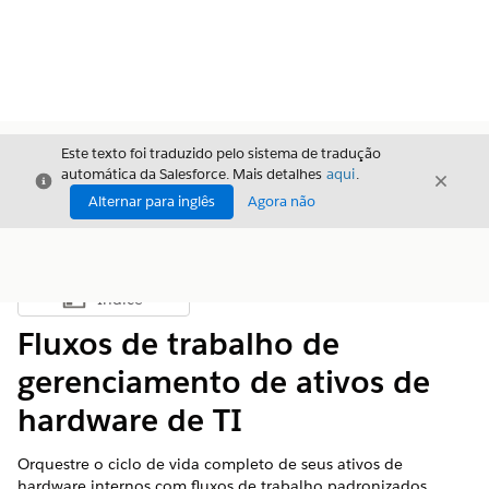
Este texto foi traduzido pelo sistema de tradução
automática da Salesforce. Mais detalhes
aqui
.
Fechar
Fecha
Fechar
Alternar para inglês
Agora não
Índice
Mostrar índice
Fluxos de trabalho de
gerenciamento de ativos de
hardware de TI
Orquestre o ciclo de vida completo de seus ativos de
hardware internos com fluxos de trabalho padronizados.