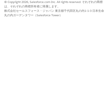
めに使用されるオブジェク
© Copyright 2026, Salesforce.com Inc. All rights reserved. それぞれの商標
ト。これらの注文は、従業員
は、それぞれの商標所有者に帰属します。
向けワークフローの内部在庫
株式会社セールスフォース・ジャパン 東京都千代田区丸の内1-1-3 日本生命
から在庫への商品移送オブジ
丸の内ガーデンタワー（Salesforce Tower）
ェクトを置き換えます。
商品項目
特定のロケーションにある商
品の在庫を取得し、在庫を
個々の状態に分割します。
商品移送
このオプションは、履行注文
品目 (FOLI) を履行する前に内
部在庫から在庫への移送が必
要な場合に使用します。
商品リクエスト品目
このオプションは、FOLI を履
行する前に外部ベンダーから
ハードウェアを購入する必要
がある場合に使用します。
割り当て済み数量
IT 履行者が特定の需要ソース
用に予約し、まだ出荷してい
ない在庫。この件数は、納入
商品の状況が [割り当て済み]