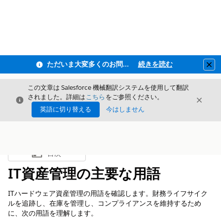
ただいま大変多くのお問い合わせをいただいており、ご連絡までにお時間を頂戴しております
続きを読む
Clo
この文章は Salesforce 機械翻訳システムを使用して翻訳
されました。詳細は
こちら
をご参照ください。
閉じる
閉じ
閉じる
英語に切り替える
今はしません
目次
目次を表示
IT資産管理の主要な用語
ITハードウェア資産管理の用語を確認します。財務ライフサイク
ルを追跡し、在庫を管理し、コンプライアンスを維持するため
に、次の用語を理解します。