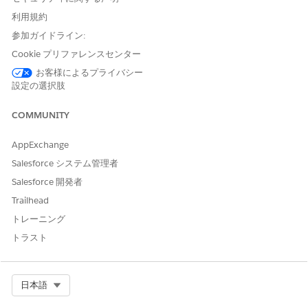
るトランザクションログエン
ティティ。
利用規約
参加ガイドライン:
廃棄証明書 (CoD)
ベンダーが納入商品を安全に
廃棄または破棄した法的およ
Cookie プリファレンスセンター
びコンプライアンスの証拠と
お客様によるプライバシー
してアップロードする公式ド
設定の選択肢
キュメント。
設定項目 (CI)
構成管理データベース
COMMUNITY
(CMDB) 内の IT 資産またはサ
ービスの技術的、運用的、検
AppExchange
出主導型の詳細を表すデジタ
Salesforce システム管理者
ルレコード。
Salesforce 開発者
処理命令
特定のサードパーティベンダ
Trailhead
ーおよび方法 (リサイクル、シ
ュレッダー、寄付など) を使用
トレーニング
して 1 つ以上の納入商品を永
トラスト
久に廃棄する要求を表すヘッ
ダーレコード。
履行注文と返品注文
デバイスを従業員に配送し、
Select Org
日本語
倉庫に返す物流を管理するた