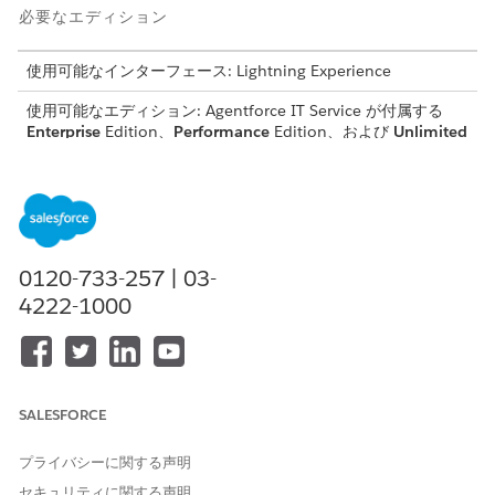
必要なエディション
使用可能なインターフェース: Lightning Experience
使用可能なエディション: Agentforce IT Service が付属する
Enterprise
Edition、
Performance
Edition、および
Unlimited
Edition。
用語
説明
納入商品
財務ライフサイクル、所有
権、メンテナンスを追跡し、
0120-733-257 | 03-
内部 IT によって管理される商
4222-1000
品の特定の物理インスタンス
を表すプラットフォームレコ
ード。
納入商品タイムラインと納入
移行、出荷、割り当て、廃棄
商品活動
などの重要なライフサイクル
SALESFORCE
イベントをすべて時系列で取
得し、項目レベルの変更によ
プライバシーに関する声明
り総合的な監査履歴を提供す
セキュリティに関する声明