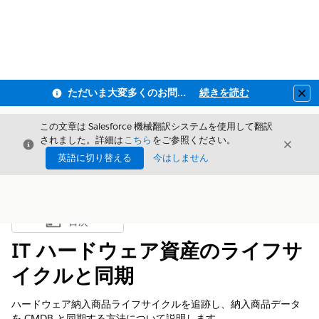
ただいま大変多くのお問い合わせをいただいており、ご連絡までにお時間を頂戴しております
続きを読む
Clo
この文章は Salesforce 機械翻訳システムを使用して翻訳
されました。詳細は
こちら
をご参照ください。
閉じる
閉じ
閉じる
英語に切り替える
今はしません
目次
目次を表示
IT ハードウェア資産のライフサ
イクルと同期
ハードウェア納入商品ライフサイクルを追跡し、納入商品データ
を CMDB と同期する方法について説明します。