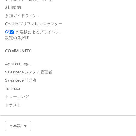
納入商品状況のカテゴリと数量積み上げ集計
利用規約
定義済みの状況カテゴリが納入商品ライフサイクルフェーズに
参加ガイドライン:
どのように対応付けられ、全体的な在庫数に反映されているか
Cookie プリファレンスセンター
を理解します。
お客様によるプライバシー
納入商品と設定項目の同期
設定の選択肢
項目レベルの同期により、IT ハードウェア資産管理および構
成管理データベース (CMDB) レコードの整合性が維持されま
COMMUNITY
す。このイベント駆動型の双方向同期により、データの競合が
解決され、値が変換され、無限の更新ループが回避されます。
AppExchange
IT 履行者は、正確かつ最新の在庫の詳細を信頼できます。
Salesforce システム管理者
設定管理データベース同期ログの確認
Salesforce 開発者
同期ログを監視して、ハードウェア資産と設定項目 (CI) の配
Trailhead
置を追跡します。これらのログには項目レベルの更新が表示さ
れ、手動操作が必要な不一致やエラーにフラグが付けられま
トレーニング
す。
トラスト
納入商品と設定項目の同期エラーの解決
設定管理項目同期ログを使用して、ハードウェアアセットと設
定項目 (CI) 間の同期例外を特定して解決します。重複する一
Select Org
日本語
致や必須データの欠落などの問題に対処して、構成管理データ