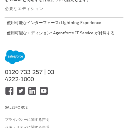
必要なエディション
使用可能なインターフェース: Lightning Experience
使用可能なエディション: Agentforce IT Service が付属する
Enterprise
Edition、
Performance
Edition、および
Unlimited
Edition。
IT ハードウェア資産を追跡して、正確な監査履歴を維持し、手動
でのデータ調整を排除します。納入商品レコードで納入商品タイ
ムラインを直接確認して、ライフサイクルイベントを表示しま
0120-733-257 | 03-
す。実際の状況の変化に基づいて在庫数量数を自動的に更新しま
4222-1000
す。双方向の項目レベル同期を使用して、アセットレコードを設
定管理データベース (CMDB) と同期します。
納入商品のライフサイクル履歴の表示
IT アセットの完全な時系列ジャーニーを追跡します。正確な
監査履歴を維持し、クリーンな管理過程を維持します。アセッ
SALESFORCE
トタイムラインでは、重要なイベントがアセットレコードに直
接記録されます。これらのイベントには、履行、返品、在庫の
プライバシーに関する声明
移送が含まれます。
セキュリティに関する声明