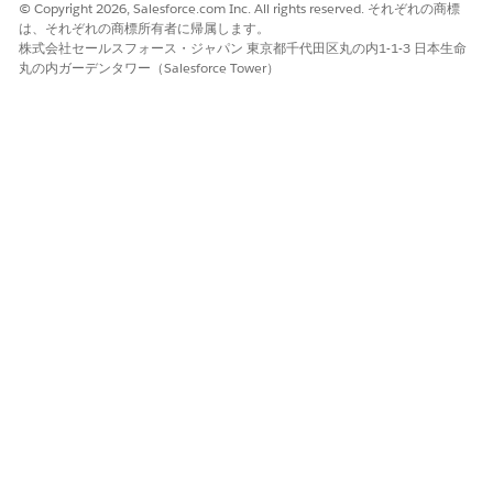
ベース (CMDB) の正確性を維持します。
© Copyright 2026, Salesforce.com Inc. All rights reserved. それぞれの商標
は、それぞれの商標所有者に帰属します。
納入商品と設定項目の同期での例外とエラーの処理
株式会社セールスフォース・ジャパン 東京都千代田区丸の内1-1-3 日本生命
同期エラーを理解することで、ハードウェア資産管理および構
丸の内ガーデンタワー（Salesforce Tower）
成管理データベースデータの正確性を保つことができます。ノ
ンブロッキングエラーフレームワークでは、1 つのレコードの
失敗で同期ジョブ全体が停止しないようにします。システム管
理者が不一致をすばやく確認して解決できるように、アクショ
ン可能なログに問題が取り込まれます。
この記事で問題は解決されましたか?
ご意見をお待ちしております。
はい
いいえ