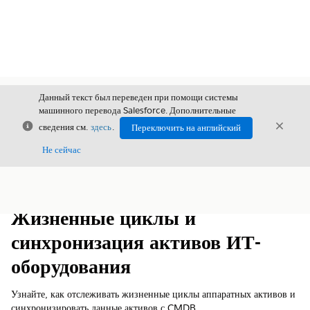
Данный текст был переведен при помощи системы
машинного перевода Salesforce. Дополнительные
Закрыть
Закры
сведения см.
здесь
.
Переключить на английский
Закрыт
Не сейчас
Содержание
Показать содержание
Жизненные циклы и
синхронизация активов ИТ-
оборудования
Узнайте, как отслеживать жизненные циклы аппаратных активов и
синхронизировать данные активов с CMDB.