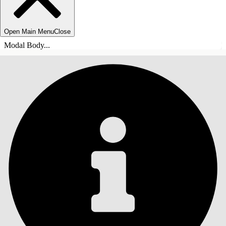
Open Main Menu
Close
Modal Body...
INHOUDSOPGAVE
Zoeken
Inhoudsopgave
weergeven
Inhoudsopgave