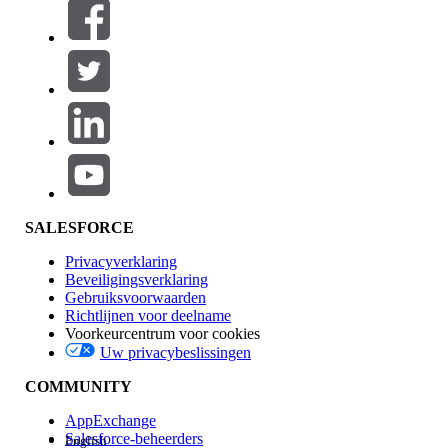
Filters (0)
FILTERS SELECTEREN
Productgebied
Toevoegen
Invloed op functies
SALESFORCE
Privacyverklaring
Beveiligingsverklaring
Gebruiksvoorwaarden
Richtlijnen voor deelname
Voorkeurcentrum voor cookies
Uw privacybeslissingen
Edition
COMMUNITY
AppExchange
Salesforce-beheerders
English