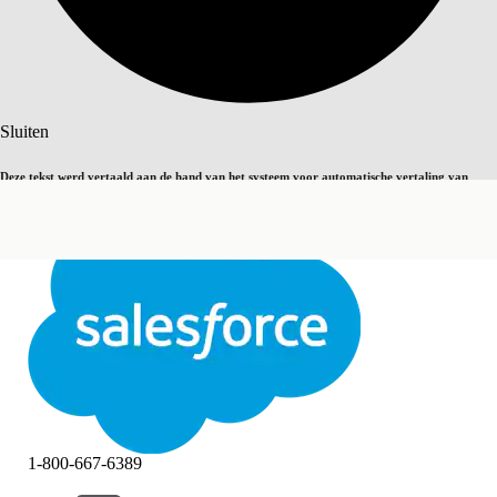
Zoeken
Sluiten
Deze tekst werd vertaald aan de hand van het systeem voor automatische vertaling van
Overschakelen op Engels
Niet nu
Salesforce. U vindt
hier
meer details.
Sluiten
Sluiten
1-800-667-6389