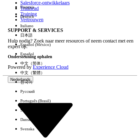
Salesforce-ontwikkelaars
Français
Trailhead
Ervaring
Training
Deutsch
Vertrouwen
Italiano
SUPPORT & SERVICES
日本語
Hulp nodig? Zoek naar meer resources of neem contact met een
Alles wissen
Gereed
Español (México)
expert op.
Español
Ondersteuning ophalen
中文（简体）
Powered by
Experience Cloud
中文（繁體）
Nederlands
한국어
Русский
Português (Brasil)
Suomi
Dansk
Svenska
Geen resultaten