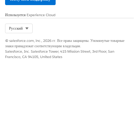
ошибки. Настройте настраиваемые пакетные задания для
динамической обработки больших объемов активов
Используется
Experience Cloud
посредством стандартных критериев фильтрации или
загруженного CSV-файла. Укажите активный поток для
Select Org
Русский
настройки выполнения в соответствии с бизнес-требованиями.
© salesforce.com, inc., 2026 гг. Все права защищены. Упомянутые товарные
знаки принадлежат соответствующим владельцам.
Salesforce, Inc. Salesforce Tower, 415 Mission Street, 3rd Floor, San
Francisco, CA 94105, United States
ЭТА СТАТЬЯ РЕШИЛА ВАШУ ПРОБЛЕМУ?
Оставьте свой отзыв, чтобы мы могли стать лучше!
Да
Нет