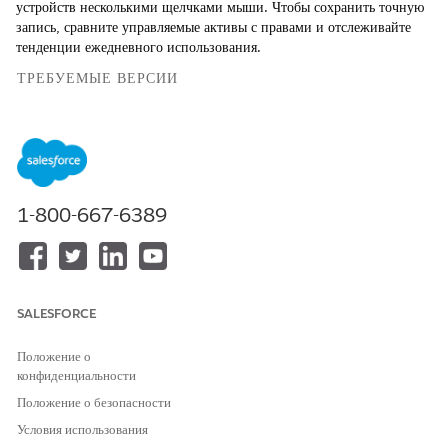
устройств несколькими щелчками мыши. Чтобы сохранить точную
запись, сравните управляемые активы с правами и отслеживайте
тенденции ежедневного использования.
ТРЕБУЕМЫЕ ВЕРСИИ
Доступно в версиях: Lightning Experience
Доступно в версиях:
Enterprise
,
Performance
и
Unlimited
Edition с Agentforce IT Service.
1-800-667-6389
Управление жизненными циклами и запасами аппаратных
активов
Упростите аппаратные операции, чтобы снизить стоимость
доставки и обеспечить точное выставление счета. Используйте
Agentforce Sourcing Agent для улучшения использования
SALESFORCE
запасов и автоматизации массовых переходов жизненного
цикла с помощью настраиваемых пакетных заданий. Чтобы
Положение о
отслеживать тенденции нагрузки и ежедневного
конфиденциальности
использования, отслеживайте управляемые аппаратные активы
Положение о безопасности
относительно приобретенных прав.
Условия использования
Настройка агента поиска источников